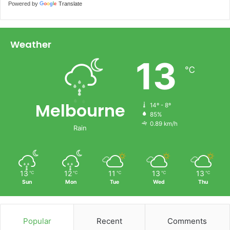
Powered by
Translate
Weather
13
℃
Melbourne
14º - 8º
85%
0.89 km/h
Rain
13
12
11
13
13
℃
℃
℃
℃
℃
Sun
Mon
Tue
Wed
Thu
Popular
Recent
Comments