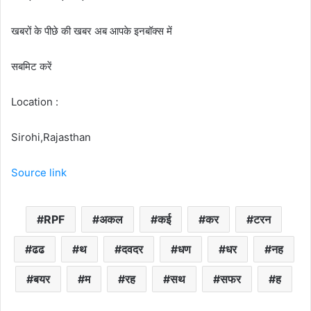
खबरों के पीछे की खबर अब आपके इनबॉक्‍स में
सबमिट करें
Location :
Sirohi,Rajasthan
Source link
RPF
अकल
कई
कर
टरन
ढढ
थ
दवदर
धण
धर
नह
बयर
म
रह
सथ
सफर
ह