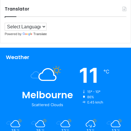
Translator
Powered by
Translate
Weather
11
℃
Melbourne
15º - 10º
86%
0.45 km/h
Scattered Clouds
15
15
12
12
13
℃
℃
℃
℃
℃