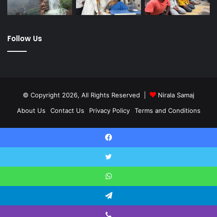
Follow Us
© Copyright 2026, All Rights Reserved |
Nirala Samaj
About Us
Contact Us
Privacy Policy
Terms and Conditions
Twitter
YouTube
Facebook
Twitter
WhatsApp
Telegram