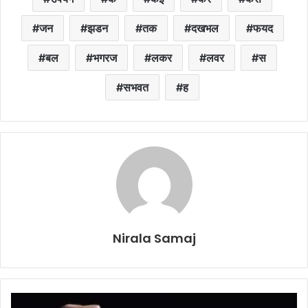
जन
झडन
तक
दखभल
फयद
बल
भगरज
लकर
लवर
स
सभवत
ह
Nirala Samaj