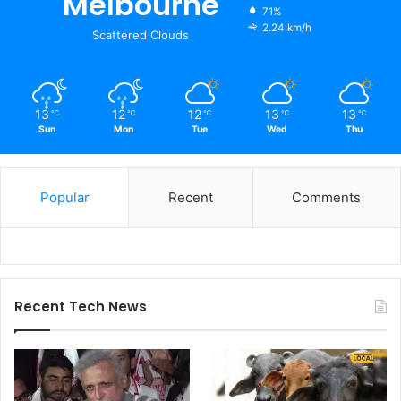
Melbourne
71%
2.24 km/h
Scattered Clouds
13
12
12
13
13
℃
℃
℃
℃
℃
Sun
Mon
Tue
Wed
Thu
Popular
Recent
Comments
Recent Tech News