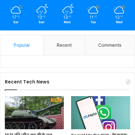
17
12
12
11
12
℃
℃
℃
℃
℃
Sat
Sun
Mon
Tue
Wed
Popular
Recent
Comments
Recent Tech News