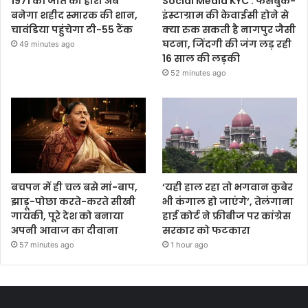
1971 की जीत का हीरो अब
Social Media KYC : फेसबुक-
बनेगा शहीद स्मारक की शान,
इंस्टाग्राम की केवाईसी होने से
चावंडिया पहुंचेगा टी-55 टैंक
क्या रुक सकती है नागपुर जैसी
घटना, जिंदगी की जंग लड़ रही
49 minutes ago
16 साल की लड़की
52 minutes ago
बचपन में ही चल बसे मां-बाप,
‘यही हाल रहा तो भगवान कुबेर
झाड़ू-पोछा करते-करते सीखी
भी कंगाल हो जाएंगे’, तेलंगाना
गायकी, पूरे देश को बनाया
हाई कोर्ट ने फ्रीबीज पर कांग्रेस
अपनी आवाज का दीवाना
सरकार को फटकारा
57 minutes ago
1 hour ago