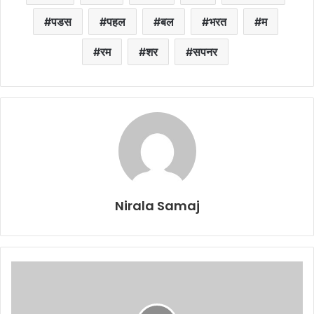
पडस
पहल
बल
भरत
म
रम
शर
सपनर
Nirala Samaj