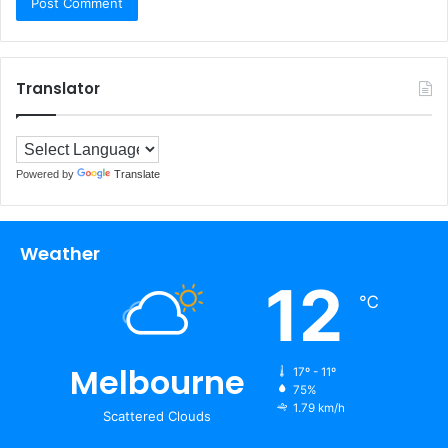
Translator
Powered by
Translate
Weather
12
℃
Melbourne
17º - 11º
75%
1.79 km/h
Scattered Clouds