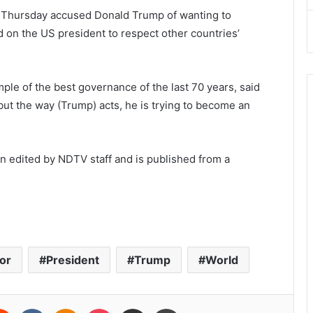
 on Thursday accused Donald Trump of wanting to
 on the US president to respect other countries’
le of the best governance of the last 70 years, said
 “but the way (Trump) acts, he is trying to become an
en edited by NDTV staff and is published from a
or
President
Trump
World
erest
Reddit
VKontakte
Odnoklassniki
Pocket
Share via Email
Print