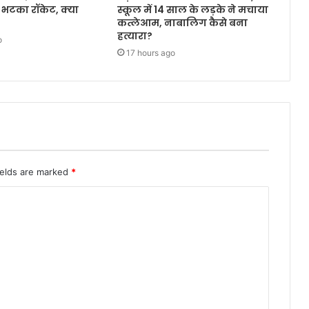
भटका रॉकेट, क्या
स्कूल में 14 साल के लड़के ने मचाया
कत्लेआम, नाबालिग कैसे बना
हत्यारा?
o
17 hours ago
ields are marked
*