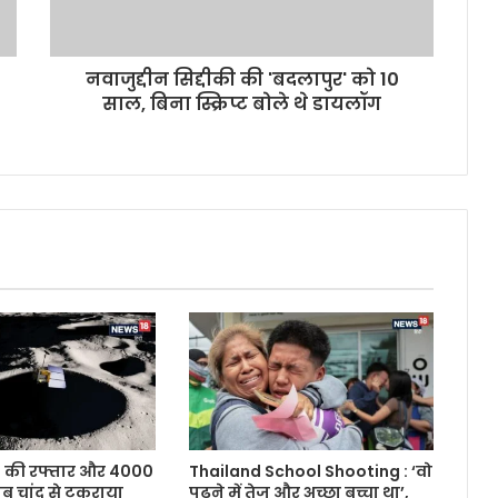
नवाजुद्दीन सिद्दीकी की 'बदलापुर' को 10
साल, बिना स्क्रिप्ट बोले थे डायलॉग
 की रफ्तार और 4000
Thailand School Shooting : ‘वो
चांद से टकराया
पढ़ने में तेज और अच्छा बच्चा था’,