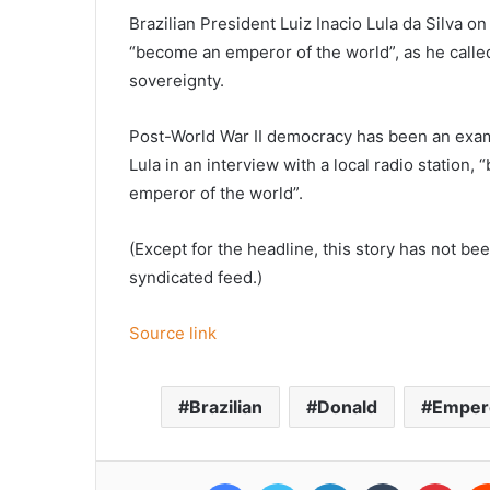
Brazilian President Luiz Inacio Lula da Silva
“become an emperor of the world”, as he called
sovereignty.
Post-World War II democracy has been an examp
Lula in an interview with a local radio station,
emperor of the world”.
(Except for the headline, this story has not be
syndicated feed.)
Source link
Brazilian
Donald
Emper
Facebook
Twitter
LinkedIn
Tumblr
Pint