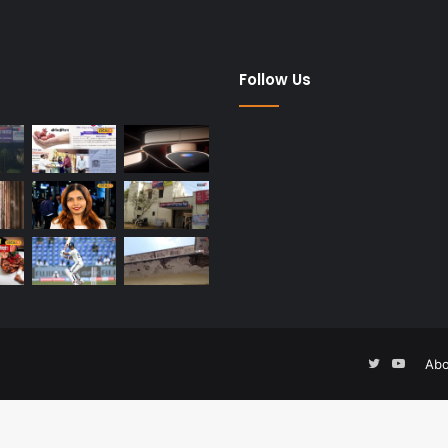
dified Posts
Follow Us
Twitter
YouTu
Abo