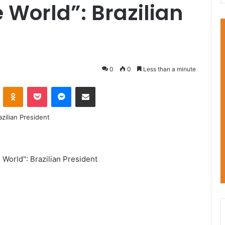
 World”: Brazilian
0
0
Less than a minute
VKontakte
Odnoklassniki
Pocket
Messenger
Share via Email