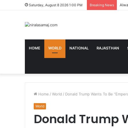
Bhilw
Saturday, August 8 2026 1:00 PM
Breaking News
HOME
WORLD
NATIONAL
RAJASTHAN
Home
/
World
/
Donald Trump Wants To Be “Emperor
World
Donald Trump W