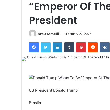
“Emperor Of The
President
Send
Nirala Samaj
February 20, 2025
an
Facebook
Twitter
LinkedIn
Tumblr
Pinterest
Reddit
email
US President Donald Trump.
Braslia: