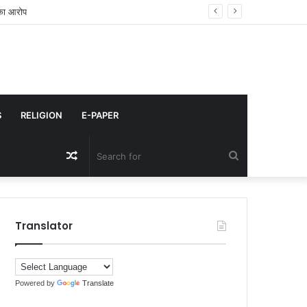
 साथ देश में अव्वल
S
RELIGION
E-PAPER
Random
Search
Article
for
Translator
Powered by
Translate