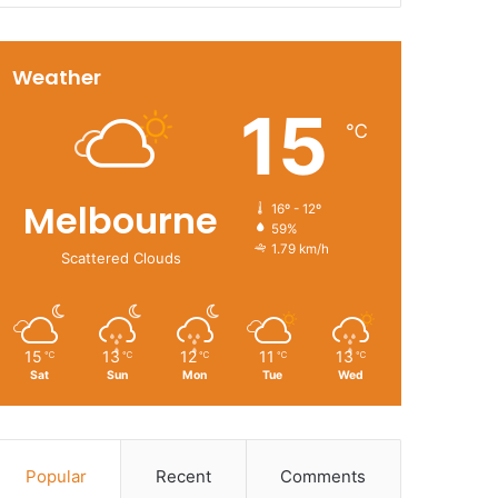
Weather
15
℃
Melbourne
16º - 12º
59%
1.79 km/h
Scattered Clouds
15
13
12
11
13
℃
℃
℃
℃
℃
Sat
Sun
Mon
Tue
Wed
Popular
Recent
Comments