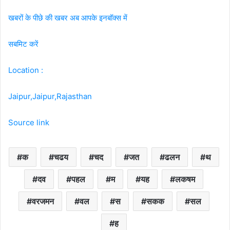
खबरों के पीछे की खबर अब आपके इनबॉक्‍स में
सबमिट करें
Location :
Jaipur,Jaipur,Rajasthan
Source link
क
चढय
चद
जत
ढलन
थ
दव
पहल
म
यह
लकषम
वरजमन
वल
स
सकक
सल
ह