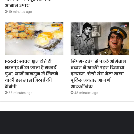
आसान उपाय
19 minutes ago
Food : सावन शुरू होते ही
सिंघम-दबंग से पहले अमिताभ
भरतपुर में छा जाता है मलाई
बच्चन ने खाकी पहन दिखाया
पुआ, जानें मानसून में मिलने
दमखम, ‘एंग्री यंग मैन’ वाला
वाली इस खास मिठाई की
पुलिस अवतार आज भी
रेसिपी
आइकॉनिक
33 minutes ago
48 minutes ago
Most Viewed Posts