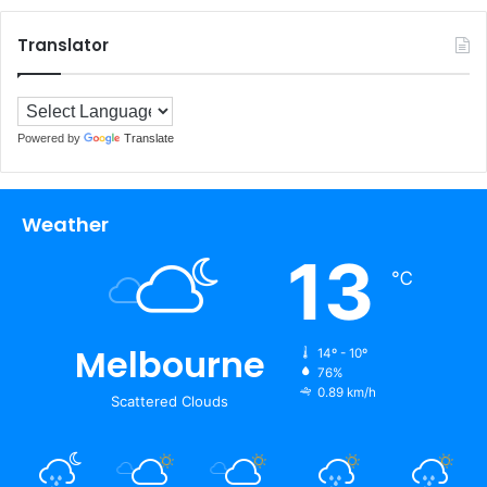
Translator
Powered by
Translate
Weather
13
℃
Melbourne
14º - 10º
76%
0.89 km/h
Scattered Clouds