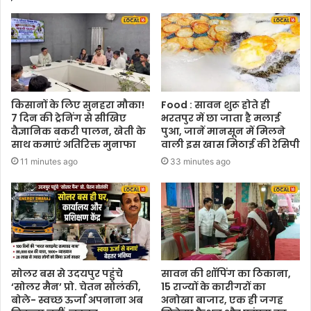
किसानों के लिए सुनहरा मौका!
Food : सावन शुरू होते ही
7 दिन की ट्रेनिंग से सीखिए
भरतपुर में छा जाता है मलाई
वैज्ञानिक बकरी पालन, खेती के
पुआ, जानें मानसून में मिलने
साथ कमाएं अतिरिक्त मुनाफा
वाली इस खास मिठाई की रेसिपी
11 minutes ago
33 minutes ago
सोलर बस से उदयपुर पहुंचे
सावन की शॉपिंग का ठिकाना,
‘सोलर मैन’ प्रो. चेतन सोलंकी,
15 राज्यों के कारीगरों का
बोले- स्वच्छ ऊर्जा अपनाना अब
अनोखा बाजार, एक ही जगह