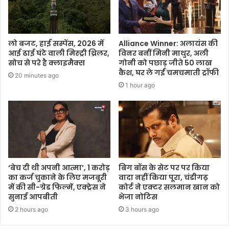
लो बजट, हाई सस्पेंस, 2026 में
Alliance Winner: अलायंस की
आई ढाई घंटे वाली मिस्ट्री थ्रिलर,
विनर बनीं मिनी माथुर, अली
सोच से परे है क्लाइमैक्स
गोनी को पछाड़ जीते 50 लाख
कैश, घर ले गईं चमचमाती ट्रॉफी
20 minutes ago
1 hour ago
‘बेच दी थी अपनी आत्मा’, 1 करोड़
बिग बॉस के सेट पर पर किया
का कर्ज चुकाने के लिए मजबूरी
वादा नहीं किया पूरा, चंडीगढ़
में की सी-ग्रेड फिल्में, एक्ट्रेस ने
कोर्ट ने एक्टर सलमान खान को
सुनाई आपबीती
भेजा नोटिस
2 hours ago
3 hours ago