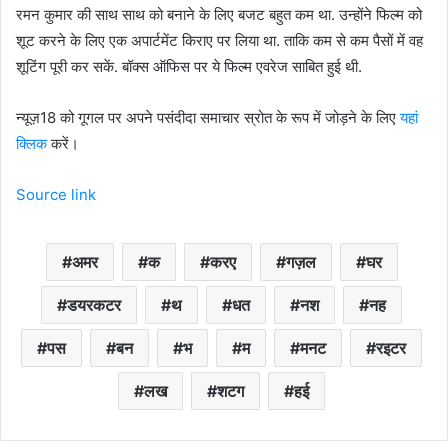
रमन कुमार की साथ साथ को बनाने के लिए बजट बहुत कम था. उन्होंने फिल्म को
शूट करने के लिए एक अपार्टमेंट किराए पर लिया था. ताकि कम से कम पैसों में वह
शूटिंग पूरी कर सकें. बॉक्स ऑफिस पर ये फिल्म एवरेज साबित हुई थी.
न्यूज़18 को गूगल पर अपने पसंदीदा समाचार स्रोत के रूप में जोड़ने के लिए
यहां
क्लिक
करें।
Source link
अमर
क
करए
गज़ल
घर
डयरकटर
थ
धत
नश
नह
पस
बन
भ
म
मनट
रइटर
लख
शटग
हई