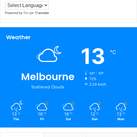
Powered by
Translate
Weather
13
℃
Melbourne
14º - 10º
72%
2.24 km/h
Scattered Clouds
13
16
16
12
13
℃
℃
℃
℃
℃
Thu
Fri
Sat
Sun
Mon