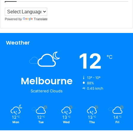
Powered by
Translate
Weather
12
℃
Melbourne
13º - 10º
88%
0.45 km/h
Scattered Clouds
12
12
13
13
14
℃
℃
℃
℃
℃
Mon
Tue
Wed
Thu
Fri