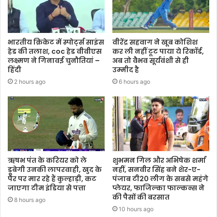
भारतीय क्रिकेट में स्पोर्ट्स साइंस
वीरेंद्र सहवाग ने खूब कोशिश
हेड की तलाश, coc हेड वीवीएस
कर ली नहीं टूट पाया ये रिकॉर्ड,
लक्ष्मण ने गिनावई चुनौतियां –
अब तो वैभव सूर्यवंशी से ही
हिंदी
उम्मीद है
2 hours ago
6 hours ago
ऋषभ पंत के करियर को ले
शुभमन गिल और अभिषेक शर्मा
डूबेगी उनकी लापरवाही, खुद के
नहीं, सनवीर सिंह बने शेर-ए-
पैर पर मार रहे हैं कुल्हाड़ी, कट
पंजाब टी20 लीग के सबसे महंगे
जाएगा टीम इंडिया से पत्ता
प्लेयर, फाजिल्का फाल्कन्स ने
की पैसों की बरसात
8 hours ago
10 hours ago