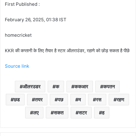
First Published :
February 26, 2025, 01:38 IST
homecricket
KKR की कप्तानी के लिए तैयार है स्टार ऑलराउंडर, रहाणे को छोड़ सकता है पीछे
Source link
ऑलरउडर
क
ककआर
कपतन
छड
तयर
पछ
म
रस
रहण
लए
सकत
सटर
ह