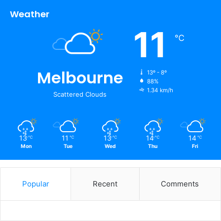
Weather
11
℃
Melbourne
13º - 8º
88%
1.34 km/h
Scattered Clouds
13
11
13
14
14
℃
℃
℃
℃
℃
Mon
Tue
Wed
Thu
Fri
Popular
Recent
Comments