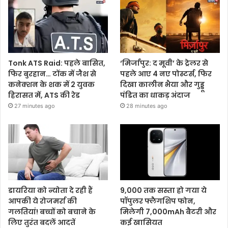
Tonk ATS Raid: पहले बासित,
‘मिर्जापुर: द मूवी’ के ट्रेलर से
फिर बुरहान… टोंक में जैश से
पहले आए 4 नए पोस्टर्स, फिर
कनेक्शन के शक में 2 युवक
दिखा कालीन भैया और गुड्डू
हिरासत में, ATS की रेड
पंडित का धाकड़ अंदाज
27 minutes ago
28 minutes ago
डायरिया को न्योता दे रही हैं
9,000 तक सस्ता हो गया ये
आपकी ये रोजमर्रा की
पॉपुलर फ्लैगशिप फोन,
गलतियां! बच्चों को बचाने के
मिलेगी 7,000mAh बैटरी और
लिए तुरंत बदलें आदतें
कई खासियत