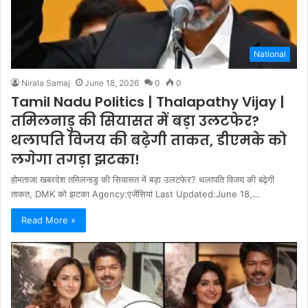
National
Nirala Samaj
June 18, 2026
0
0
Tamil Nadu Politics | Thalapathy Vijay |
तमिलनाडु की सियासत में बड़ा उलटफेर?
थलापति विजय की बढ़ेगी ताकत, डीएमके को
लगेगा तगड़ा झटका!
होमताजा खबरदेश तमिलनाडु की सियासत में बड़ा उलटफेर? थलापति विजय की बढ़ेगी
ताकत, DMK को झटका Agency:एजेंसियां Last Updated:June 18,…
Read More »