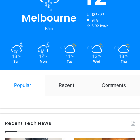
Melbourne
13º - 8º
91%
5.32 km/h
Rain
13
12
11
13
13
℃
℃
℃
℃
℃
Sun
Mon
Tue
Wed
Thu
Popular
Recent
Comments
Recent Tech News