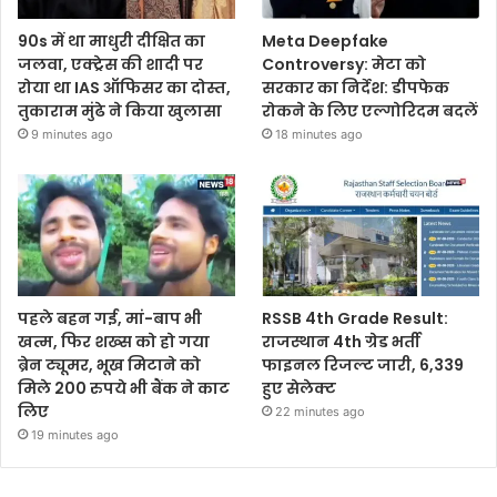
90s में था माधुरी दीक्षित का
Meta Deepfake
जलवा, एक्ट्रेस की शादी पर
Controversy: मेटा को
रोया था IAS ऑफिसर का दोस्त,
सरकार का निर्देश: डीपफेक
तुकाराम मुंढे ने किया खुलासा
रोकने के लिए एल्गोरिदम बदलें
9 minutes ago
18 minutes ago
पहले बहन गई, मां-बाप भी
RSSB 4th Grade Result:
खत्म, फिर शख्स को हो गया
राजस्थान 4th ग्रेड भर्ती
ब्रेन ट्यूमर, भूख मिटाने को
फाइनल रिजल्ट जारी, 6,339
मिले 200 रुपये भी बैंक ने काट
हुए सेलेक्ट
लिए
22 minutes ago
19 minutes ago