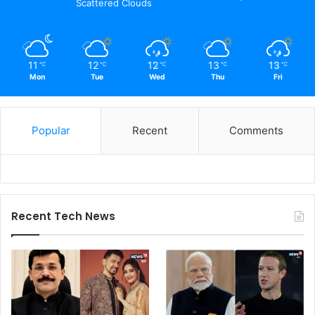
Scattered Clouds
11
12
12
13
13
℃
℃
℃
℃
℃
Mon
Tue
Wed
Thu
Fri
Popular
Recent
Comments
Recent Tech News