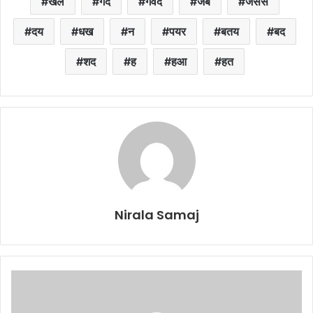
खल
गद
गवद
जब
जसस
दय
धख
न
पयर
बतय
बद
शद
ह
हआ
हत
Nirala Samaj