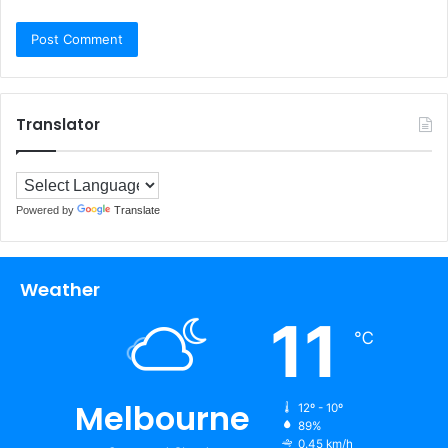
Translator
Powered by
Translate
Weather
11
℃
Melbourne
12º - 10º
89%
0.45 km/h