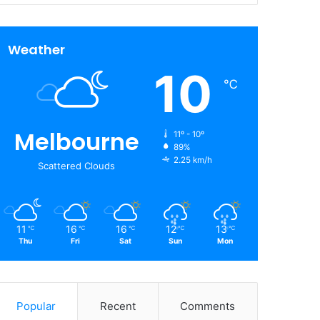
Weather
10
℃
Melbourne
11º - 10º
89%
2.25 km/h
Scattered Clouds
11
16
16
12
13
℃
℃
℃
℃
℃
Thu
Fri
Sat
Sun
Mon
Popular
Recent
Comments