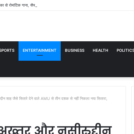
ा वो रोमांटिक गाना, सैफ अली खान संग-काजोल की केमिस्ट्री देख लोगों का मचल उठा था मन
SPORTS
ENTERTAINMENT
BUSINESS
HEALTH
POLITIC
्दीन शाह जैसे सितारे देने वाले AMU से तीन दशक से नहीं निकला नया सितारा,
 अख्तर और नसीरुद्दीन