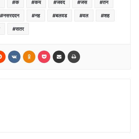
क
कय
जवद
जस
तन
नसरददन
नह
बलवड
वल
शह
सतर
erest
Reddit
VKontakte
Odnoklassniki
Pocket
Share via Email
Print