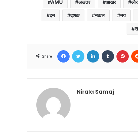
AMU
अखतर
आखर
और
दन
दशक
नकल
नय
स
Facebook
Twitter
LinkedIn
Tumblr
Pint
Share
Nirala Samaj