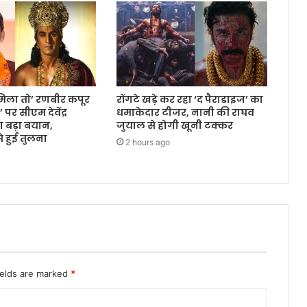
मिला तो’ रणबीर कपूर
रोंगटे खड़े कर रहा ‘द पैराडाइज’ का
पर सीएम देवेंद्र
धमाकेदार टीजर, नानी की राघव
बड़ा बयान,
जुयाल से होगी खूनी टक्कर
े हुई तुलना
2 hours ago
ields are marked
*