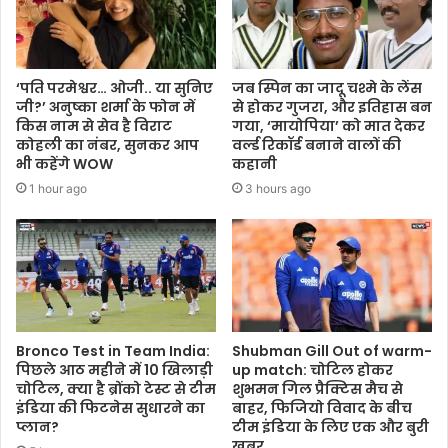
‘पति परमेश्वर… ओजी.. या सुनिए
जब स्पिन का जादू चश्मे के लेंस
जी?’ अनुष्का शर्मा के फोन में
से होकर गुजरा, और इतिहास बन
किस नाम से सेव है विराट
गया, ‘मायोपिया’ को मात देकर
कोहली का नंबर, सुनकर आप
वर्ल्ड रिकॉर्ड बनाने वालों की
भी कहेंगे WOW
कहानी
1 hour ago
3 hours ago
Bronco Test in Team India:
Shubman Gill Out of warm-
पिछले आठ महीने में 10 खिलाड़ी
up match: चोटिल होकर
चोटिल, क्या है ब्रोंको टेस्ट से टीम
शुभमन गिल प्रैक्टिस मैच से
इंडिया की फिटनेस सुधारने का
बाहर, फिजियो विवाद के बीच
प्लान?
टीम इंडिया के लिए एक और बुरी
खबर