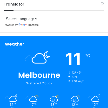
Translator
Powered by
Translate
Weather
11
℃
Melbourne
12º - 9º
83%
2.16 km/h
Scattered Clouds
12
17
13
12
12
℃
℃
℃
℃
℃