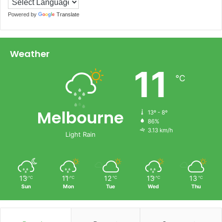
Powered by
Translate
Weather
11
℃
Melbourne
13º - 8º
86%
3.13 km/h
Light Rain
13
11
12
13
13
℃
℃
℃
℃
℃
Sun
Mon
Tue
Wed
Thu