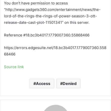
You don’t have permission to access
“http://www.gadgets360.com/entertainment/news/the-
lord-of-the-rings-the-rings-of-power-season-3-ott-
release-date-cast-plot-11501341” on this server.
Reference #18.bc3b4017.1779007360.55868466
https://errors.edgesuite.net/18.bc3b4017.1779007360.558
68466
Source link
Access
Denied