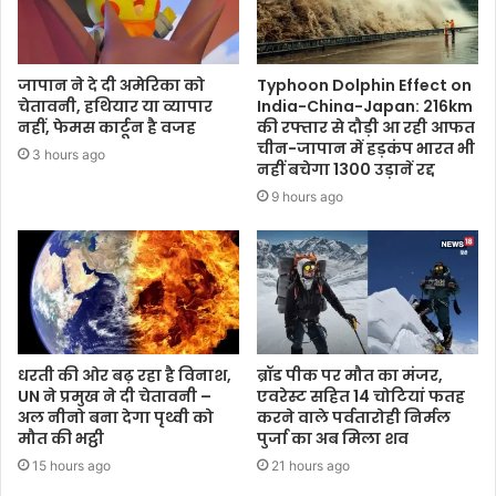
जापान ने दे दी अमेरिका को
Typhoon Dolphin Effect on
चेतावनी, हथियार या व्यापार
India-China-Japan: 216km
नहीं, फेमस कार्टून है वजह
की रफ्तार से दौड़ी आ रही आफत
चीन-जापान में हड़कंप भारत भी
3 hours ago
नहीं बचेगा 1300 उड़ानें रद्द
9 hours ago
धरती की ओर बढ़ रहा है विनाश,
ब्रॉड पीक पर मौत का मंजर,
UN ने प्रमुख ने दी चेतावनी –
एवरेस्ट सहित 14 चोटियां फतह
अल नीनो बना देगा पृथ्वी को
करने वाले पर्वतारोही निर्मल
मौत की भट्ठी
पुर्जा का अब मिला शव
15 hours ago
21 hours ago