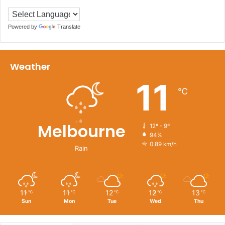
Powered by
Translate
Weather
11
℃
Melbourne
12º - 9º
94%
0.89 km/h
Rain
11
11
12
12
13
℃
℃
℃
℃
℃
Sun
Mon
Tue
Wed
Thu