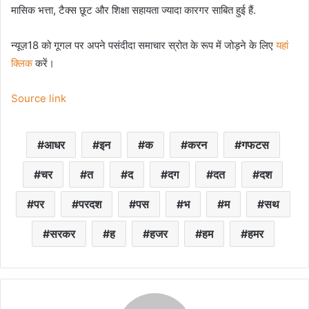
मासिक भत्ता, टैक्स छूट और शिक्षा सहायता ज्यादा कारगर साबित हुई हैं.
न्यूज़18 को गूगल पर अपने पसंदीदा समाचार स्रोत के रूप में जोड़ने के लिए
यहां
क्लिक
करें।
Source link
आधर
इन
क
करन
गफटस
चर
त
द
दग
दत
दश
पर
परदश
पस
भ
म
सथ
सरकर
ह
हजर
हम
हमर