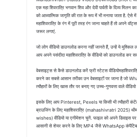
एक महा शिवरात्रि भगवान शिव और देवी पार्वती के दिव्य मिलन का द‍
को आध्यात्मिक जागृति की रात के रूप में भी मनाया जाता है. ऐस
महाश‍िवरात्र‍ि के रंग में पूरी तरह रंग जाना चाहते हैं तो अपने वॉ
जरूर लगाएं.
जो लोग वीड‍ियो डाउनलोड करना नहीं जानते हैं, उन्‍हें ये मुश्‍क‍िल
आप अपने पसंदीदा महाश‍िवरात्र‍ि के वीडियो को डाउनलोड कर सक
वेबसाइट्स से कैसे डाउनलोड करें फ्री स्‍टेटस वीड‍ियोमहाश
करने का सबसे आसान तरीका उन वेबसाइटों पर जाना है जो WhatsAp
त्यौहारों के लिए खास तौर पर बनाए गए उच्च-गुणवत्ता वाले वीडियो प
इसके ल‍िए आप Pinterest, Pexels या किसी भी त्यौहारी कंटेंट ह
ब्राउज‍िंग के लिए महाश‍िवरात्र‍ि (mahashivratri 2025) थीम 
wishes) वीडियो या एनीमेशन चुनें. फाइल को अपने डिवाइस पर 
आसानी से शेयर करने के लिए MP4 जैसे WhatsApp कंपैट‍िबल फॉ