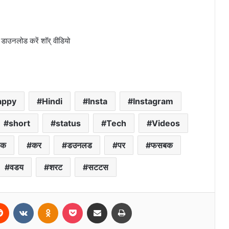
उनलोड करें शॉर् वीड‍ियो
appy
Hindi
Insta
Instagram
short
status
Tech
Videos
क
कर
डउनलड
पर
फसबक
वडय
शरट
सटटस
erest
Reddit
VKontakte
Odnoklassniki
Pocket
Share via Email
Print