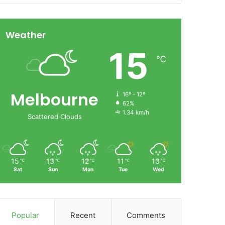
Weather
15
℃
Melbourne
16º - 12º
62%
1.34 km/h
Scattered Clouds
15
13
12
11
13
℃
℃
℃
℃
℃
Sat
Sun
Mon
Tue
Wed
Popular
Recent
Comments