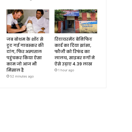
जब बोथम के शॉट से
रिटायरमेंट बेनिफिट
टूट गई गावस्कर की
कार्ड का दिया झांसा,
टांग, फिर अस्पताल
फौजी को रिफंड का
पहुंचकर किया ऐसा
लालच, साइबर ठगों ने
काम जो आज भी
ऐसे उड़ाए 4.39 लाख
मिसाल है
1 hour ago
52 minutes ago