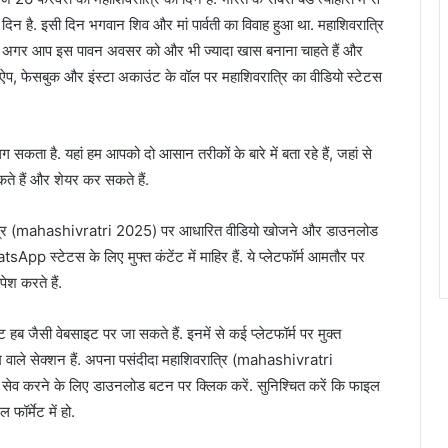
िन है. इसी द‍िन भगवान श‍िव और मां पार्वती का व‍िवाह हुआ था. महाश‍िवरात्रि‍
े में अगर आप इस पावन अवसर को और भी ज्‍यादा खास बनाना चाहते हैं और
ट्सऐप, फेसबुक और इंस्‍टा अकाउंट के वॉल पर महाश‍िवरात्र‍ि का वीड‍ियो स्‍टेटस
 लग सकता है. यहां हम आपको दो आसान तरीकों के बारे में बता रहे हैं, जहां से
ते हैं और शेयर कर सकते हैं.
‍िवरात्र‍ि (mahashivratri 2025) पर आधारित वीडियो खोजने और डाउनलोड
p स्टेटस के लिए मुफ्त कंटेंट में माहिर हैं. ये प्लेटफॉर्म आमतौर पर
ेश करते हैं.
ब जैसी वेबसाइट पर जा सकते हैं. इनमें से कई प्लेटफॉर्म पर मुक्त
वाले सेक्शन हैं. अपना पसंदीदा महाश‍िवरात्र‍ि (mahashivratri
सेव करने के लिए डाउनलोड बटन पर क्लिक करें. सुनिश्चित करें कि फाइल
र्मेट में हो.