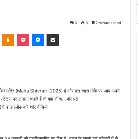
0
0
2 minutes read
VKontakte
Odnoklassniki
Pocket
Messenger
Share via Email
वरात्र‍ि (Maha Shivratri 2025) है और इस खास मौके पर आप अपने
 स्‍टेटस पर लगाना चाहते हैं तो यहां सीख…और पढ़ें
 को महाश‍िवरात्र‍ि का द‍िन है. भारत के सबसे बडे त्योहारों में से