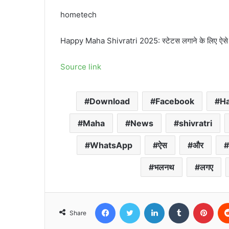
hometech
Happy Maha Shivratri 2025: स्‍टेटस लगाने के ल‍िए ऐसे डा
Source link
Download
Facebook
H
Maha
News
shivratri
WhatsApp
ऐस
और
भलनथ
लगए
Facebook
Twitter
LinkedIn
Tumblr
Pint
Share