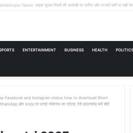
alty of Khumbi| Health Benefits of Khumbi| Khumbi Market Rrice| रेगिस्तान में उग
SPORTS
ENTERTAINMENT
BUSINESS
HEALTH
POLITIC
pp Facebook and Instagram status how to download Short
sApp और Insta पर लगाएं भोलेनाथ का स्‍टेटस; ऐसे डाउनलोड करें शॉर्ट