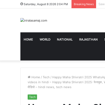
Speci
Saturday, August 8 2026 2:04 PM
Breaking News
HOME
WORLD
NATIONAL
RAJASTHAN
Home
/
Tech
/
Happy Maha Shivratri 2025 WhatsA
videos in hindi – Happy Maha Shivratri 2025: फेसबुक, What
वीड‍ियो – hindi news, tech news
Tech