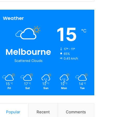
Weather
15
℃
Melbourne
17º - 11º
65%
0.45 km/h
Scattered Clouds
15
17
12
12
14
℃
℃
℃
℃
℃
Fri
Sat
Sun
Mon
Tue
Popular
Recent
Comments