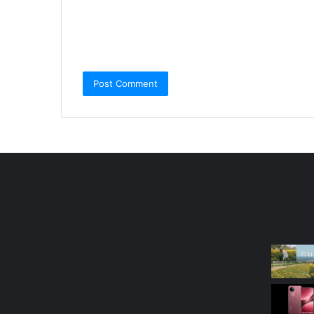
Most Viewed Posts
Last Mo