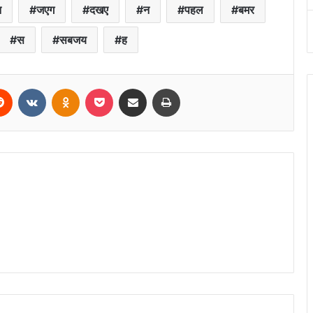
न
जएग
दखए
न
पहल
बमर
स
सबजय
ह
erest
Reddit
VKontakte
Odnoklassniki
Pocket
Share via Email
Print