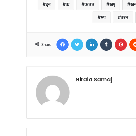
इन
क
कचच
खए
ख
भप
वरन
Facebook
Twitter
LinkedIn
Tumblr
Pint
Share
Nirala Samaj