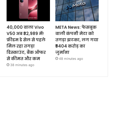
40,000 वाला Vivo
META News: फेसबुक
V50 अब ₹32,989 में!
वाली कंपनी मेटा को
फ्रीडम डे सेल से पहले
तगड़ा झटका, लग गया
मिल रहा तगड़ा
₹5404 करोड़ का
डिस्काउंट, बैंक ऑफर
जुर्माना
से कीमत और कम
48 minutes ago
38 minutes ago