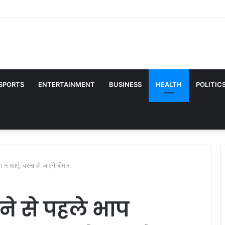
ing Tips: छोटे फ्लैट से बड़े बंगले तक, जानिए किस घर के लिए कौन-सी डॉग ब्रीड है बेस्ट
SPORTS
ENTERTAINMENT
BUSINESS
HEALTH
POLITIC
ा न खाएं, वरना हो जाएंगे बीमार
ने से पहले भाप