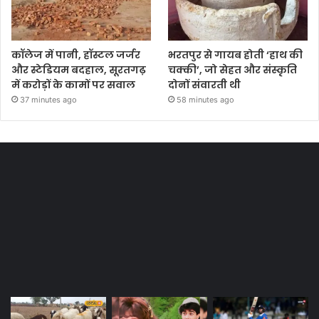
कॉलेज में पानी, हॉस्टल जर्जर
भरतपुर से गायब होती ‘हाथ की
और स्टेडियम बदहाल, सूरतगढ़
चक्की’, जो सेहत और संस्कृति
में करोड़ों के कामों पर सवाल
दोनों संवारती थी
37 minutes ago
58 minutes ago
Most Viewed Posts
Last Modified Posts