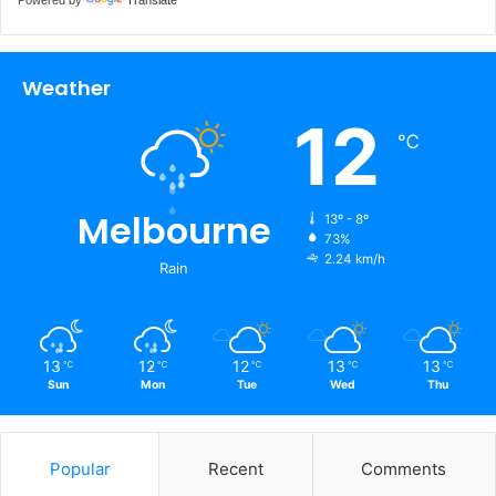
Weather
12
℃
Melbourne
13º - 8º
73%
2.24 km/h
Rain
13
12
12
13
13
℃
℃
℃
℃
℃
Sun
Mon
Tue
Wed
Thu
Popular
Recent
Comments