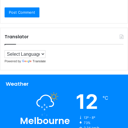
Translator
Powered by
Translate
Weather
12
℃
Melbourne
13º - 8º
73%