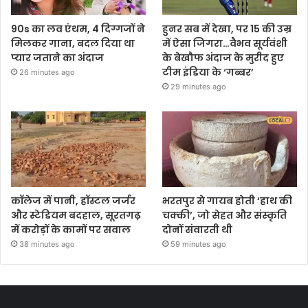
90s का लव एंथम, 4 दिग्गजों ने
हुनर सब में देखा, पर 15 की उम्र
मिलकर गाना, बदल दिया था
में ऐसा जिगरा…वैभव सूर्यवंशी
प्यार जताने का अंदाज
के बेखौफ अंदाज के मुरीद हुए
टीम इंडिया के ‘गब्बर’
26 minutes ago
29 minutes ago
कॉलेज में पानी, हॉस्टल जर्जर
भरतपुर से गायब होती ‘हाथ की
और स्टेडियम बदहाल, सूरतगढ़
चक्की’, जो सेहत और संस्कृति
में करोड़ों के कामों पर सवाल
दोनों संवारती थी
38 minutes ago
59 minutes ago