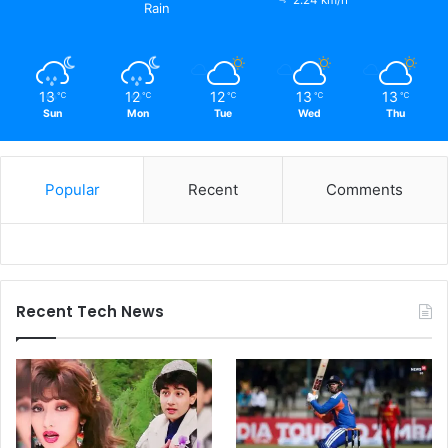
2.24 km/h
Rain
13
12
12
13
13
℃
℃
℃
℃
℃
Sun
Mon
Tue
Wed
Thu
Popular
Recent
Comments
Recent Tech News