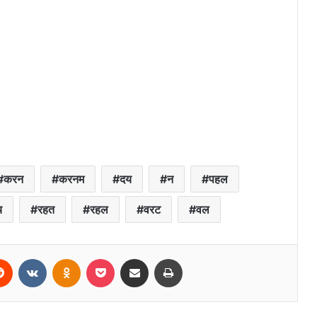
करन
करनम
दय
न
पहल
च
रहत
रहल
वरट
वल
erest
Reddit
VKontakte
Odnoklassniki
Pocket
Share via Email
Print