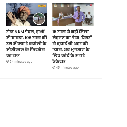
रोज 5 KM पैदल, हाथों
15 साल से नहीं मिला
में फावड़ा; 106 साल की
मेहनत का पैसा; टैंकरों
उम्र में क्या है करौली के
से बुझाई थी शहर की
मोतीलाल के फिटनेस
प्यास, अब भुगतान के
का राज
लिए कोर्ट के सहारे
ठेकेदार
24 minutes ago
45 minutes ago