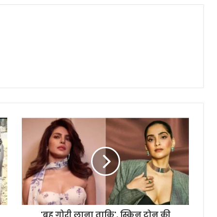
'बहू गोरी लाना ताकि', स्किन टोन की