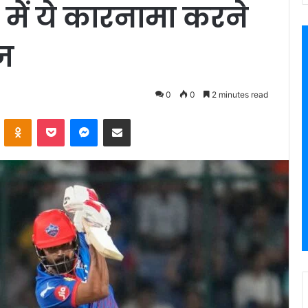
ें ये कारनामा करने
ाज
0
0
2 minutes read
VKontakte
Odnoklassniki
Pocket
Messenger
Share via Email