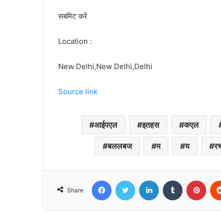
सबमिट करें
Location :
New Delhi,New Delhi,Delhi
Source link
आईपएल
इतहस
कएल
बललबज
म
य
र
Facebook
Twitter
LinkedIn
Tumblr
Pint
Share