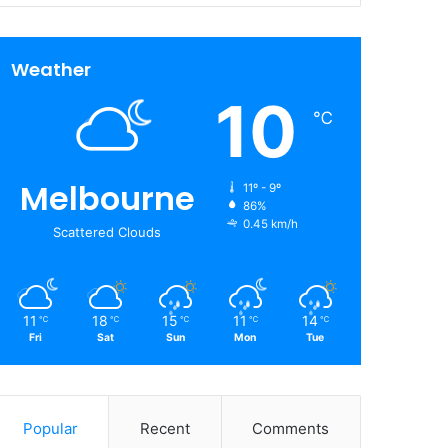
Weather
10
℃
Melbourne
11º - 9º
86%
0.45 km/h
Scattered Clouds
11
18
15
11
14
℃
℃
℃
℃
℃
Fri
Sat
Sun
Mon
Tue
Popular
Recent
Comments