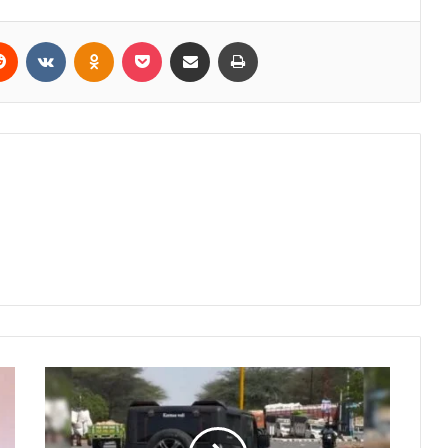
erest
Reddit
VKontakte
Odnoklassniki
Pocket
Share via Email
Print