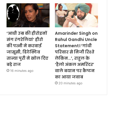
‘आधी उम्र की हीरोइनों
Amarinder Singh on
संग रंगरेलियां’ हीरो
Rahul Gandhi Uncle
की पत्नी ने करवाई
Statement। ‘गांधी
जासूसी, डिटेक्टिव
परिवार से निजी रिश्ते
तान्या पुरी ने खोल दिए
लेकिन…’, राहुल के
बड़े राज
‘हैलो अंकल अमरिंदर’
वाले बयान पर कैप्‍टन
16 minutes ago
का आया जवाब
20 minutes ago