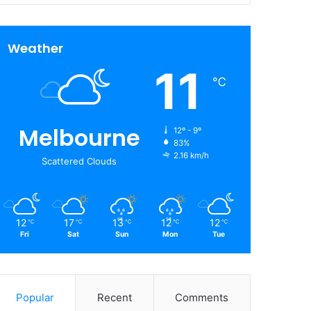
Weather
11
℃
Melbourne
12º - 9º
83%
2.16 km/h
Scattered Clouds
12
17
13
12
12
℃
℃
℃
℃
℃
Fri
Sat
Sun
Mon
Tue
Popular
Recent
Comments