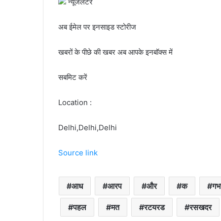
न्यूजलेटर
अब ईमेल पर इनसाइड स्‍टोर‍ीज
खबरों के पीछे की खबर अब आपके इनबॉक्‍स में
सबमिट करें
Location :
Delhi,Delhi,Delhi
Source link
आध
आरप
और
क
गभ
पहल
मत
रटयरड
रसखदर