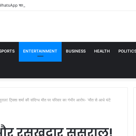
WhatsApp चलाने के लिए बतानी होगी उम्र? भारत में शुरू हुआ पायलट टेस्ट
SPORTS
ENTERTAINMENT
BUSINESS
HEALTH
POLITIC
ल! ट्विशा शर्मा की संदिग्ध मौत पर परिवार का गंभीर आरोप- ‘मौत से आधे घंटे
 और रसूखदार ससुराल!