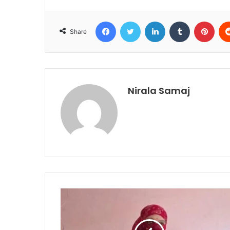
Facebook
Twitter
LinkedIn
Tumblr
Pint
Share
Nirala Samaj