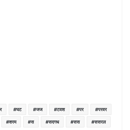
र
घट
जज
टवश
पर
परवर
शरम
स
सदगध
सस
ससरल