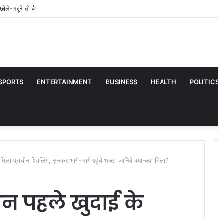
छोले-भटूरे तो वैभव सूर्यवंशी को मटन पसंद… राजभोग से मिलती है छक्के मारने की ताकत? जानिए ब
SPORTS
ENTERTAINMENT
BUSINESS
HEALTH
POLITIC
मिला प्राचीन शिवलिंग, सुनकर भागे-भागे पहुंचे भक्त, जानिये क्या-क्या मिला?
दिन पहले खुदाई के