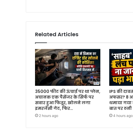
Related Articles
35000 फीट की ऊंचाई पर था प्‍लेन,
IPS की दावतों
अचानक एक पैसेंजर के सिर्फ पर
अफसर? 8 असिस
सवार हुआ फितूर, खोलने लगा
थमाया गया
इमरजेंसी गेट, फिर…
बात पर ठनी
2 hours ago
4 hours ago