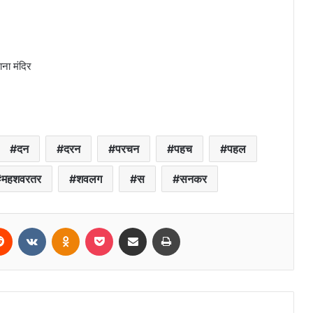
ना मंदिर
दन
दरन
परचन
पहच
पहल
महशवरतर
शवलग
स
सनकर
erest
Reddit
VKontakte
Odnoklassniki
Pocket
Share via Email
Print