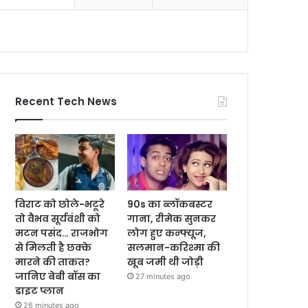
Recent Tech News
विराट को छोले-भटूरे
90s का ब्लॉकबस्टर
तो वैभव सूर्यवंशी को
गाना, रीमेक सुनकर
मटन पसंद… राजभोग
लोग हुए कन्फ्यूज,
से मिलती है छक्के
सलमान-करिश्मा की
मारने की ताकत?
खूब जमी थी जोड़ी
जानिए बेबी बॉस का
27 minutes ago
डाइट प्लान
26 minutes ago