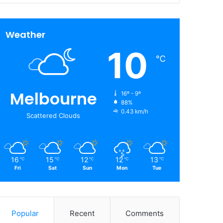
Weather
10
℃
Melbourne
16º - 9º
88%
0.43 km/h
Scattered Clouds
16
15
12
12
13
℃
℃
℃
℃
℃
Fri
Sat
Sun
Mon
Tue
Popular
Recent
Comments