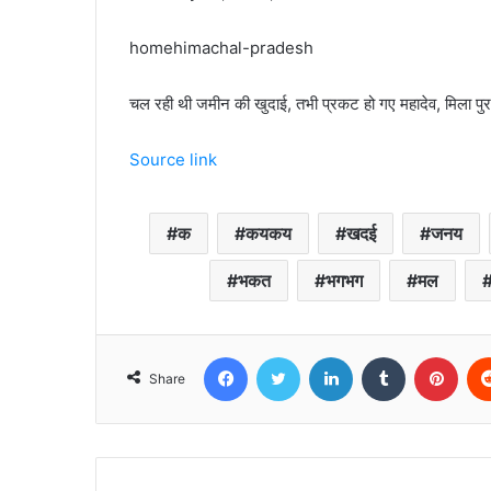
homehimachal-pradesh
चल रही थी जमीन की खुदाई, तभी प्रकट हो गए महादेव, मिला पुरा
Source link
क
कयकय
खदई
जनय
भकत
भगभग
मल
Facebook
Twitter
LinkedIn
Tumblr
Pint
Share