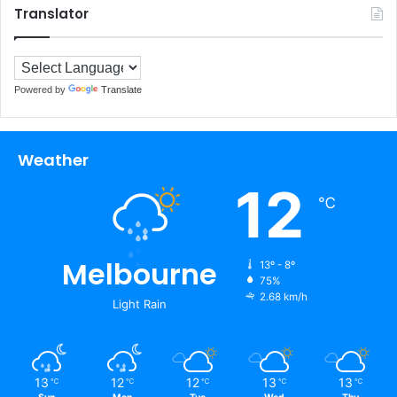
Translator
Powered by
Translate
Weather
12
℃
Melbourne
13º - 8º
75%
2.68 km/h
Light Rain
13
12
12
13
13
℃
℃
℃
℃
℃