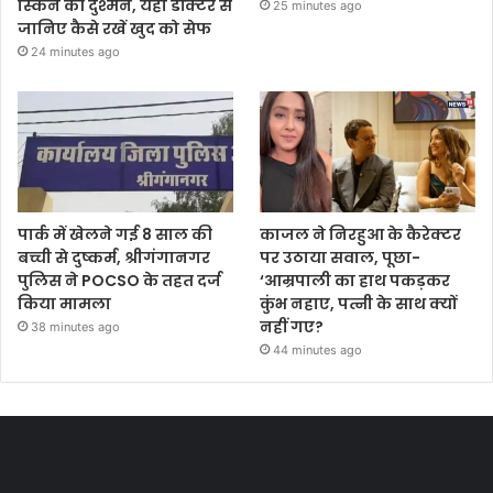
स्किन की दुश्मन, यहां डॉक्टर से
25 minutes ago
जानिए कैसे रखें खुद को सेफ
24 minutes ago
पार्क में खेलने गई 8 साल की
काजल ने निरहुआ के कैरेक्टर
बच्ची से दुष्कर्म, श्रीगंगानगर
पर उठाया सवाल, पूछा-
पुलिस ने POCSO के तहत दर्ज
‘आम्रपाली का हाथ पकड़कर
किया मामला
कुंभ नहाए, पत्नी के साथ क्यों
नहीं गए?
38 minutes ago
44 minutes ago
Most Viewed Posts