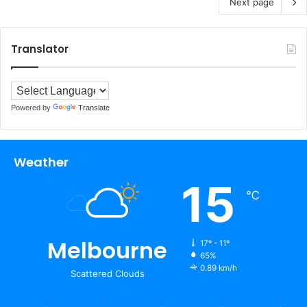
Next page
Translator
Powered by
Translate
Weather
15
℃
Melbourne
17º - 11º
65%
0.89 km/h
Scattered Clouds