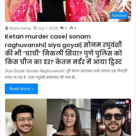
National
Nirala Samaj
July 1, 2026
0
0
Ketan murder case| sonam
raghuvanshi| siya goyal| सोनम रघुवंशी
की भी ‘चाची’ निकली सिया? पुणे पुलिस को
किस चीज का डर? केतन मर्डर में आया ट्विस्ट
Siya Goyal-Sonam Raghuvanshi: पुणे केतन अग्रवाल मर्डर मामला एक मिस्ट्री
बनता जा रहा है. राजा रघुवंशी हत्याकांड की तरह ही…
Read More »