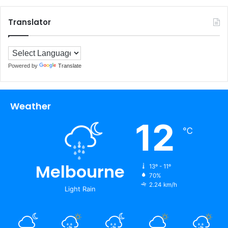
Translator
Powered by
Translate
Weather
12
℃
Melbourne
13º - 11º
70%
2.24 km/h
Light Rain