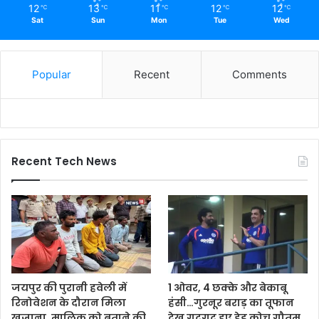
12
13
11
12
12
℃
℃
℃
℃
℃
Sat
Sun
Mon
Tue
Wed
Popular
Recent
Comments
Recent Tech News
जयपुर की पुरानी हवेली में
1 ओवर, 4 छक्के और बेकाबू
रिनोवेशन के दौरान मिला
हंसी…गुरनूर बराड़ का तूफान
खजाना, मालिक को बताने की
देख गदगद हुए हेड कोच गौतम