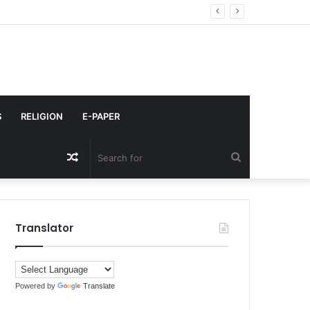
बसे सस्ता?
S
RELIGION
E-PAPER
Random
Search
Article
for
Translator
Powered by
Translate