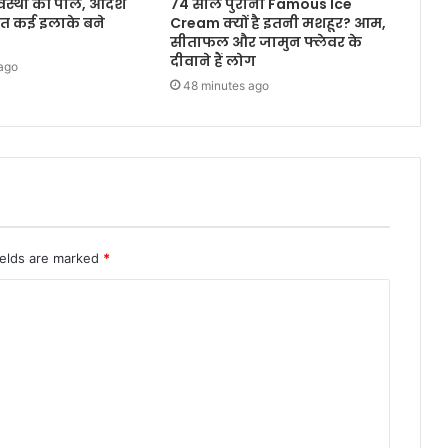
्यवस्था की पोल, आदर्श
74 साल पुरानी Famous Ice
त कई इलाके बने
Cream क्यों है इतनी मशहूर? आम,
सीताफल और जामुन फ्लेवर के
दीवाने हैं लोग
ago
48 minutes ago
ields are marked
*