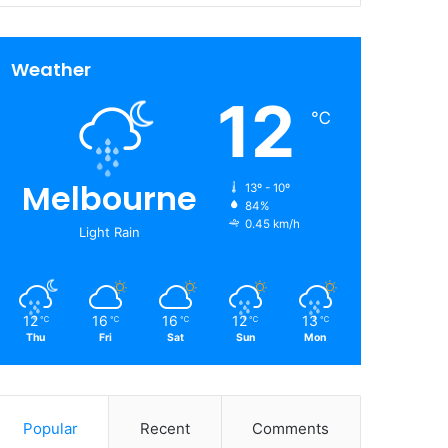
Weather
12
℃
Melbourne
13º - 10º
84%
0.45 km/h
Light Rain
12
16
16
12
13
℃
℃
℃
℃
℃
Thu
Fri
Sat
Sun
Mon
Popular
Recent
Comments