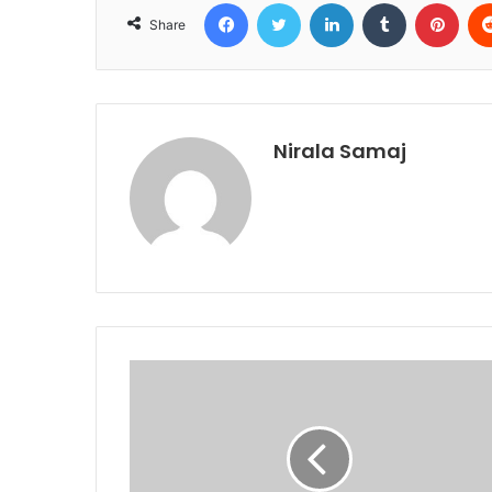
Facebook
Twitter
LinkedIn
Tumblr
Pint
Share
Nirala Samaj