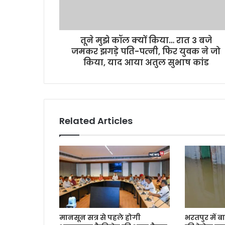
तूने मुझे कॉल क्‍यों किया… रात 3 बजे
जमकर झगड़े पति-पत्‍नी, फिर युवक ने जो
किया, याद आया अतुल सुभाष कांड
Related Articles
मानसून सत्र से पहले होगी
भरतपुर में ब