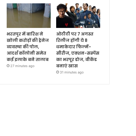
भरतपुर में बारिश ने
ओटीटी पर 7 अगस्त
खोली करोड़ों की ड्रेनेज
रिलीज होंगी ये 8
व्यवस्था की पोल,
धमाकेदार फिल्में-
आदर्श कॉलोनी समेत
सीरीज, एक्शन-सस्पेंस
कई इलाके बने तालाब
का भरपूर डोज, वीकेंड
बनाएं खास
27 minutes ago
31 minutes ago