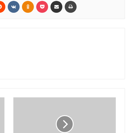
erest
Reddit
VKontakte
Odnoklassniki
Pocket
Share via Email
Print