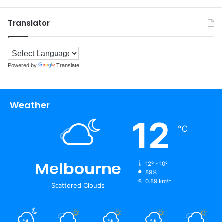
Translator
Powered by
Translate
Weather
12
℃
Melbourne
12º - 10º
89%
0.89 km/h
Scattered Clouds