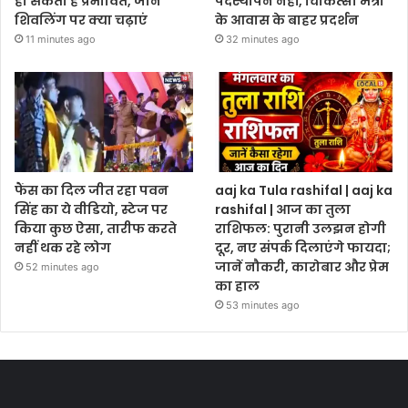
हो सकता है प्रभावित, जानें
पदस्थापन नहीं, चिकित्सा मंत्री
शिवलिंग पर क्या चढ़ाएं
के आवास के बाहर प्रदर्शन
11 minutes ago
32 minutes ago
फैंस का दिल जीत रहा पवन
aaj ka Tula rashifal | aaj ka
सिंह का ये वीडियो, स्टेज पर
rashifal | आज का तुला
किया कुछ ऐसा, तारीफ करते
राशिफल: पुरानी उलझन होगी
नहीं थक रहे लोग
दूर, नए संपर्क दिलाएंगे फायदा;
जानें नौकरी, कारोबार और प्रेम
52 minutes ago
का हाल
53 minutes ago