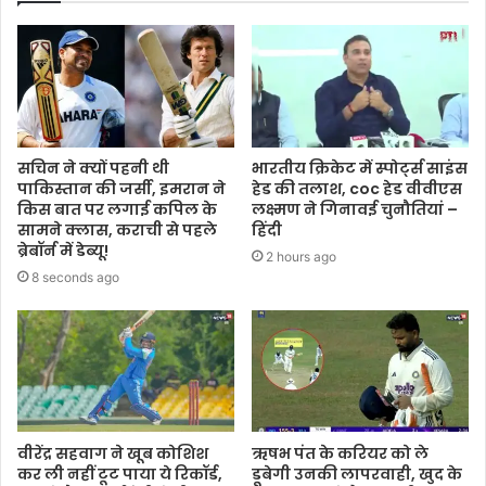
सचिन ने क्यों पहनी थी
भारतीय क्रिकेट में स्पोर्ट्स साइंस
पाकिस्तान की जर्सी, इमरान ने
हेड की तलाश, coc हेड वीवीएस
किस बात पर लगाई कपिल के
लक्ष्मण ने गिनावई चुनौतियां –
सामने क्लास, कराची से पहले
हिंदी
ब्रेबॉर्न में डेब्यू!
2 hours ago
8 seconds ago
वीरेंद्र सहवाग ने खूब कोशिश
ऋषभ पंत के करियर को ले
कर ली नहीं टूट पाया ये रिकॉर्ड,
डूबेगी उनकी लापरवाही, खुद के