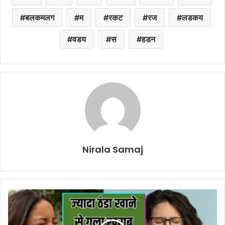
बलकमलग
म
रकट
रज
लडकय
वडय
स
हडन
Nirala Samaj