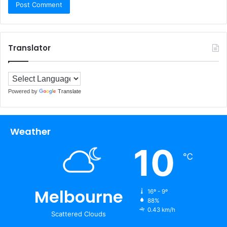
Translator
Powered by
Translate
Weather
10
℃
Melbourne
16º - 9º
88%
0.43 km/h
Scattered Clouds