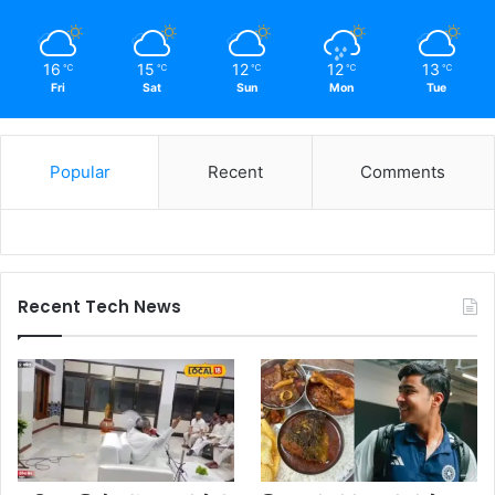
16
15
12
12
13
℃
℃
℃
℃
℃
Fri
Sat
Sun
Mon
Tue
Popular
Recent
Comments
Recent Tech News