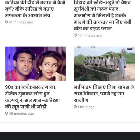
करियर की दौड़ में तनाव से कैसे
विराट को छोले-भटूरे तो वैभव
बचें? बीके सरिता ने बताए
सूर्यवंशी को मटन पसंद…
सफलता के आसान मंत्र
राजभोग से मिलती है छक्के
मारने की ताकत? जानिए बेबी
41 minutes ago
बॉस का डाइट प्लान
47 minutes ago
90s का ब्लॉकबस्टर गाना,
नई पाइप बिछाए बिना वापस ले
रीमेक सुनकर लोग हुए
गया ठेकेदार, प्यासे रह गए
कन्फ्यूज, सलमान-करिश्मा
ग्रामीण
की खूब जमी थी जोड़ी
1 hour ago
48 minutes ago