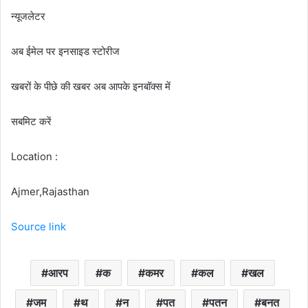
न्यूजलेटर
अब ईमेल पर इनसाइड स्‍टोर‍ीज
खबरों के पीछे की खबर अब आपके इनबॉक्‍स में
सबमिट करें
Location :
Ajmer,Rajasthan
Source link
आरप
क
कमर
कल
खल
जम
थ
न
पत
पतन
बनत