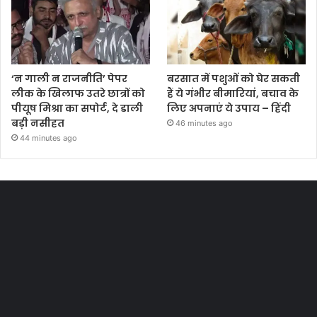
‘न गाली न राजनीति’ पेपर
बरसात में पशुओं को घेर सकती
लीक के खिलाफ उतरे छात्रों को
हैं ये गंभीर बीमारियां, बचाव के
पीयूष मिश्रा का सपोर्ट, दे डाली
लिए अपनाएं ये उपाय – हिंदी
बड़ी नसीहत
46 minutes ago
44 minutes ago
Most Viewed Posts
Last Modified Posts