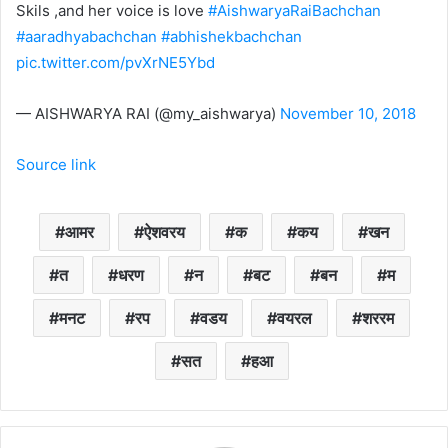
Skils ,and her voice is love
#AishwaryaRaiBachchan
#aaradhyabachchan
#abhishekbachchan
pic.twitter.com/pvXrNE5Ybd
— AISHWARYA RAI (@my_aishwarya)
November 10, 2018
Source link
आमर
ऐशवरय
क
कय
खन
त
धरण
न
बट
बन
म
मनट
रप
वडय
वयरल
शररम
सत
हआ