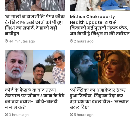
‘न गाली न राजनीति’ पेपर लीक
Mithun Chakraborty
के खिलाफ उतरे छात्रों को पीयूष
Health Update: हांथ से
मिश्रा का सपोर्ट, दे डाली बड़ी
निकाली गई पुरानी मेटल प्लेट,
नसीहत
अब कैसी है मिथुन दा की तबीयत
44 minutes ago
2 hours ago
कोर्ट के फैसले के बाद तरुण
‘टॉक्सिक’ का धमाकेदार ट्रेलर
तेजपाल पर जीनत अमान के बेटे
हुआ रिलीज, सिहरन पैदा कर
का बड़ा बयान- ‘सोचे-समझे
रहा यश का डबल रोल- ‘जज्बात
जज न करें’
बदल दिए’
3 hours ago
5 hours ago