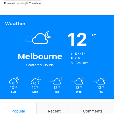
Powered by
Translate
Weather
12
℃
Melbourne
13º - 8º
71%
2.24 km/h
Scattered Clouds
13
12
12
13
13
℃
℃
℃
℃
℃
Sun
Mon
Tue
Wed
Thu
Popular
Recent
Comments