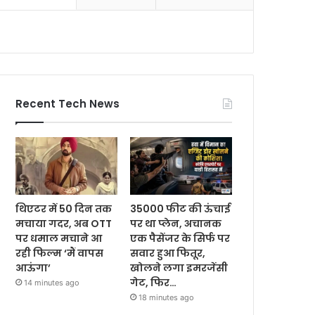
Recent Tech News
थिएटर में 50 दिन तक
35000 फीट की ऊंचाई
मचाया गदर, अब OTT
पर था प्‍लेन, अचानक
पर धमाल मचाने आ
एक पैसेंजर के सिर्फ पर
रही फिल्म ‘मैं वापस
सवार हुआ फितूर,
आऊंगा’
खोलने लगा इमरजेंसी
गेट, फिर…
14 minutes ago
18 minutes ago