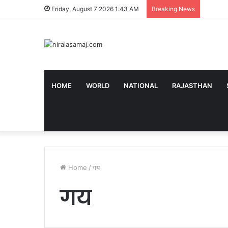
थिएटर मे
Friday, August 7 2026 1:43 AM
Breaking News
HOME
WORLD
NATIONAL
RAJASTHAN
Home
/
गय
गय