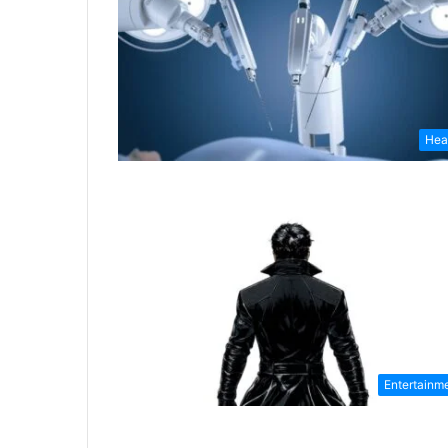
Hea
Entertainm