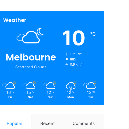
Weather
10
℃
Melbourne
16º - 9º
88%
0.9 km/h
Scattered Clouds
16
15
12
12
13
℃
℃
℃
℃
℃
Fri
Sat
Sun
Mon
Tue
Popular
Recent
Comments