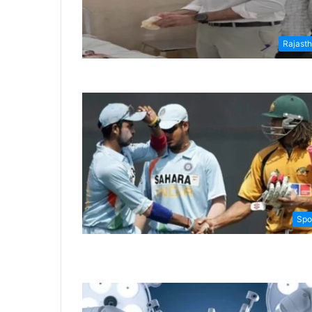
Rajast
Spo