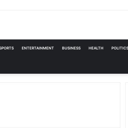
ं 50 दिन तक मचाया गदर, अब OTT पर धमाल मचाने आ रही फिल्म ‘मैं वापस आऊंगा’
SPORTS
ENTERTAINMENT
BUSINESS
HEALTH
POLITIC