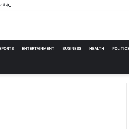
मेर में दो बाइक की आमने-सामने भिड़ंत, तीन की मौत, एक घायल
SPORTS
ENTERTAINMENT
BUSINESS
HEALTH
POLITIC