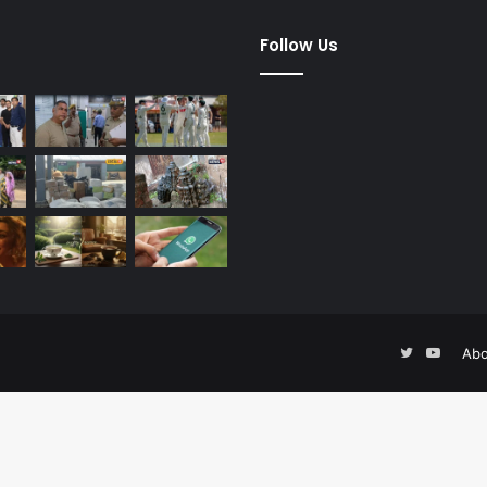
dified Posts
Follow Us
Twitter
YouTu
Abo