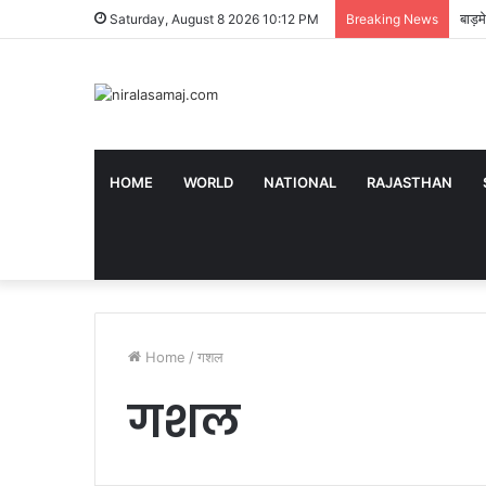
बाड़
Saturday, August 8 2026 10:12 PM
Breaking News
HOME
WORLD
NATIONAL
RAJASTHAN
Home
/
गशल
गशल