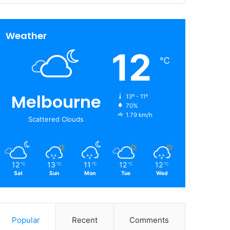
Weather
12
℃
Melbourne
13º - 11º
70%
1.79 km/h
Scattered Clouds
12
13
11
12
12
℃
℃
℃
℃
℃
Sat
Sun
Mon
Tue
Wed
Popular
Recent
Comments