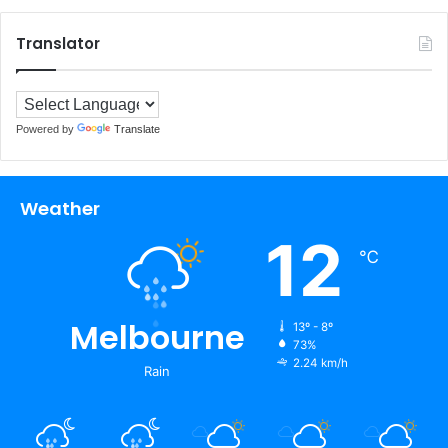
Translator
Powered by
Translate
Weather
12
℃
Melbourne
13º - 8º
73%
2.24 km/h
Rain