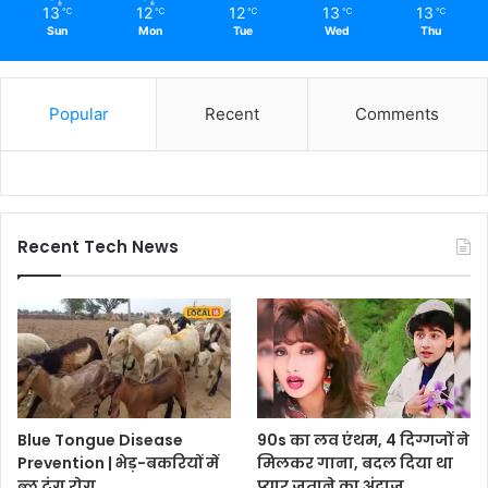
13
12
12
13
13
℃
℃
℃
℃
℃
Sun
Mon
Tue
Wed
Thu
Popular
Recent
Comments
Recent Tech News
Blue Tongue Disease
90s का लव एंथम, 4 दिग्गजों ने
Prevention | भेड़-बकरियों में
मिलकर गाना, बदल दिया था
ब्लू टंग रोग
प्यार जताने का अंदाज