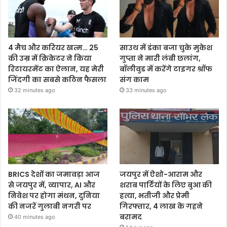
4 मैच और करियर खत्म… 25
साउथ में डंका बजा चुके मुकेश
की उम्र में क्रिकेटर ने किया
गुप्ता ने मारी लंबी छलांग,
रिटायरमेंट का ऐलान, यह मेरी
बॉलीवुड में करेंगे टाइगर श्रॉफ
जिंदगी का सबसे कठिन फैसला
संग काम
32 minutes ago
33 minutes ago
BRICS देशों का जमावड़ा आज
जयपुर में ऐशो-आराम और
से जयपुर में, व्यापार, AI और
शराब पार्टियों के लिए बुआ की
निवेश पर होगा मंथन, दुनिया
हत्या, भतीजी और प्रेमी
की नजरें गुलाबी नगरी पर
गिरफ्तार, 4 लाख के गहने
बरामद
40 minutes ago