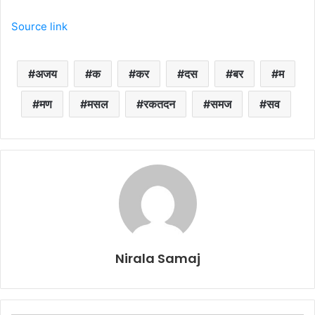
Source link
अजय
क
कर
दस
बर
म
मण
मसल
रकतदन
समज
सव
Nirala Samaj