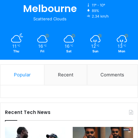
Melbourne
11º - 10º
89%
2.34 km/h
Scattered Clouds
11
16
16
12
13
℃
℃
℃
℃
℃
Thu
Fri
Sat
Sun
Mon
Popular
Recent
Comments
Recent Tech News