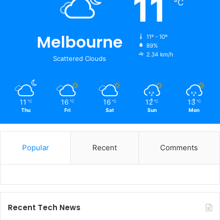
11
℃
Melbourne
11º - 10º
89%
2.34 km/h
Scattered Clouds
11
16
16
12
13
℃
℃
℃
℃
℃
Thu
Fri
Sat
Sun
Mon
Popular
Recent
Comments
Recent Tech News