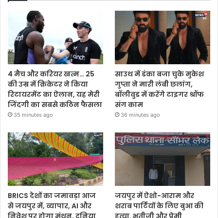
4 मैच और करियर खत्म… 25
साउथ में डंका बजा चुके मुकेश
की उम्र में क्रिकेटर ने किया
गुप्ता ने मारी लंबी छलांग,
रिटायरमेंट का ऐलान, यह मेरी
बॉलीवुड में करेंगे टाइगर श्रॉफ
जिंदगी का सबसे कठिन फैसला
संग काम
35 minutes ago
36 minutes ago
BRICS देशों का जमावड़ा आज
जयपुर में ऐशो-आराम और
से जयपुर में, व्यापार, AI और
शराब पार्टियों के लिए बुआ की
निवेश पर होगा मंथन, दुनिया
हत्या, भतीजी और प्रेमी