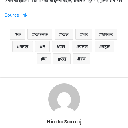
जंगल की झाड़ियों में छिपा रखी थी इतनी बाइक, अचानक पहुंच गई पुलिस और फिर
Source link
क
खफनक
खल
चर
छपकर
जगल
न
पल
पलस
बइक
म
रख
रज
Nirala Samaj