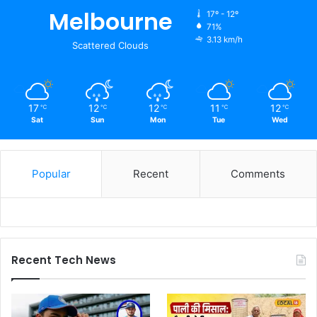
Melbourne
17º - 12º
71%
3.13 km/h
Scattered Clouds
17
12
12
11
12
℃
℃
℃
℃
℃
Sat
Sun
Mon
Tue
Wed
Popular
Recent
Comments
Recent Tech News