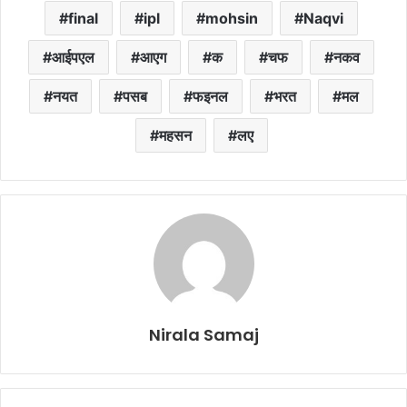
final
ipl
mohsin
Naqvi
आईपएल
आएग
क
चफ
नकव
नयत
पसब
फइनल
भरत
मल
महसन
लए
Nirala Samaj