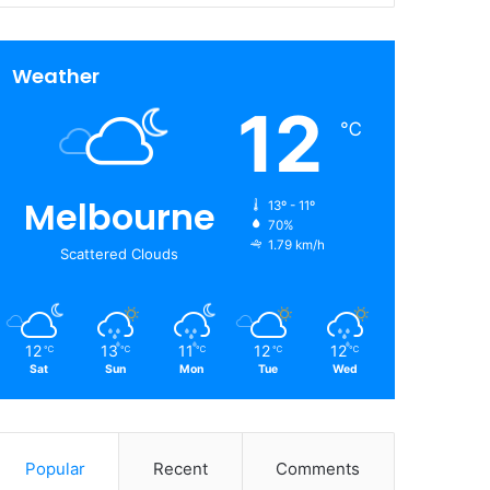
Weather
12
℃
Melbourne
13º - 11º
70%
1.79 km/h
Scattered Clouds
12
13
11
12
12
℃
℃
℃
℃
℃
Sat
Sun
Mon
Tue
Wed
Popular
Recent
Comments