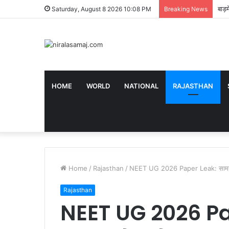
बाड़
Saturday, August 8 2026 10:08 PM
Breaking News
HOME
WORLD
NATIONAL
RAJASTHAN
Home
/
Rajasthan
/
NEET UG 2026 Paper Leak: सामने आया
Rajasthan
NEET UG 2026 Pa