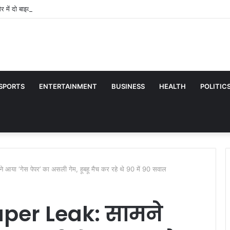
मेर में दो बाइक की आमने-सामने भिड़ंत, तीन की मौत, एक घायल
SPORTS
ENTERTAINMENT
BUSINESS
HEALTH
POLITIC
 ‘गेस पेपर’ का असली गेम, हूबहू मैच कर रहे थे 90 में 90 सवाल
per Leak: सामने