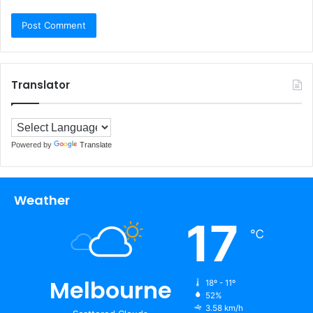
Translator
Powered by
Translate
Weather
17
℃
Melbourne
18º - 11º
52%
3.58 km/h