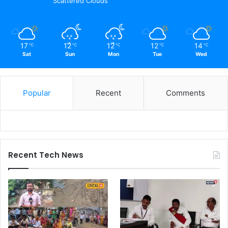
Scattered Clouds
17
12
12
12
14
℃
℃
℃
℃
℃
Sat
Sun
Mon
Tue
Wed
Popular
Recent
Comments
Recent Tech News