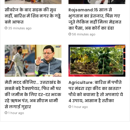
सीवरेज के बाद सड़क की सुध
Rajsamand:15 साल से
नहीं, बारिश में शिव नगर के गड्ढे
भुगतान का इंतजार, घिस गए
बने आफत
जूते लेकिन नहीं मिला मेहनत
का पैसा, अब कोर्ट का डंडा
35 minutes ago
56 minutes ago
मेरी मदद कीजिए… उत्तराखंड के
Agriculture: बारिश में पपीते
सबसे बड़े टैक्सपेयर, फिर भी घर
पर मंडरा रहा कीट का खतरा?
की जमीन के लिए दर-दर भटक
पौधे को बचाना है तो अपनाएं ये
रहे ऋषभ पंत, अब सीएम धामी
4 उपाय, आसान है तरीका
से लगाई गुहार
1 hour ago
1 hour ago