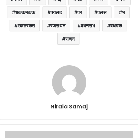
धककमकक
पयलट
पर
पलस
भ
रकतरकत
रजसथन
वधनसभ
वधयक
सचन
Nirala Samaj