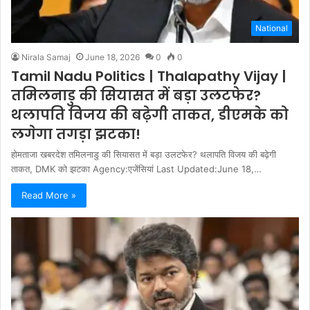
National
Nirala Samaj
June 18, 2026
0
0
Tamil Nadu Politics | Thalapathy Vijay |
तमिलनाडु की सियासत में बड़ा उलटफेर?
थलापति विजय की बढ़ेगी ताकत, डीएमके को
लगेगा तगड़ा झटका!
होमताजा खबरदेश तमिलनाडु की सियासत में बड़ा उलटफेर? थलापति विजय की बढ़ेगी
ताकत, DMK को झटका Agency:एजेंसियां Last Updated:June 18,…
Read More »