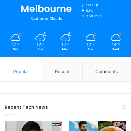
Melbourne
17º - 11º
53%
3.58 km/h
Scattered Clouds
17
12
12
12
14
℃
℃
℃
℃
℃
Sat
Sun
Mon
Tue
Wed
Popular
Recent
Comments
Recent Tech News