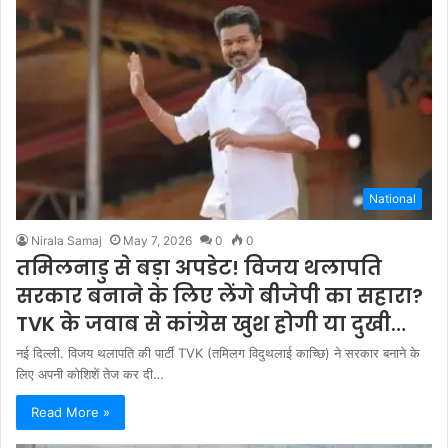
National
Nirala Samaj
May 7, 2026
0
0
तम‍िलनाडु से बड़ा अपडेट! व‍िजय थलापत‍ि
सरकार बनाने के ल‍िए लेंगे बीजेपी का सहारा?
TVK के जवाब से कांग्रेस खुश होगी या दुखी…
नई द‍िल्‍ली. विजय थलापत‍ि की पार्टी TVK (तमिलग विदुथलाई काच्छि) ने सरकार बनाने के
लिए अपनी कोशिशें तेज कर दी…
Read More »