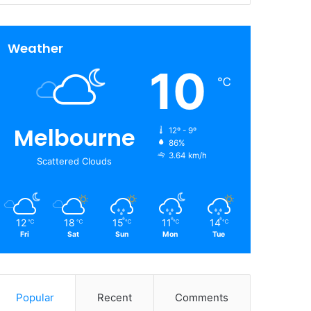
Weather
10
℃
Melbourne
12º - 9º
86%
3.64 km/h
Scattered Clouds
12
18
15
11
14
℃
℃
℃
℃
℃
Fri
Sat
Sun
Mon
Tue
Popular
Recent
Comments