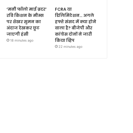
‘मनी फॉलो माई ब्रदर’
FCRA या
रवि किशन के मीम्स
डिलिमिटेशन… अगले
पर शेखर सुमन का
हफ्ते संसद में क्या होने
अंदाज देखकर छूट
वाला है? बीजेपी और
जाएगी हंसी
कांग्रेस दोनों ने जारी
किया व्हिप
18 minutes ago
22 minutes ago