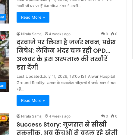
‘भाभी जी घर पर हैं’ फेम सौम्या टंडन ने अपनी…
Read More »
ent
Nirala Samaj
4 weeks ago
0
0
दरवाजे पर लिखा है जर्जर भवन, प्रवेश
निषेध; लेकिन अंदर चल रही OPD…
अलवर के इस अस्पताल की तस्वीरें
डरा देंगी
Last Updated:July 11, 2026, 13:05 IST Alwar Hospital
Ground Reality: अलवर के मालाखेड़ा सीएचसी में जर्जर भवन में चल
han
रही…
Read More »
Nirala Samaj
4 weeks ago
0
0
Success Story: गुजरात से सीखी
तकनीक, अब केंचुओं से बदल रहे खेती