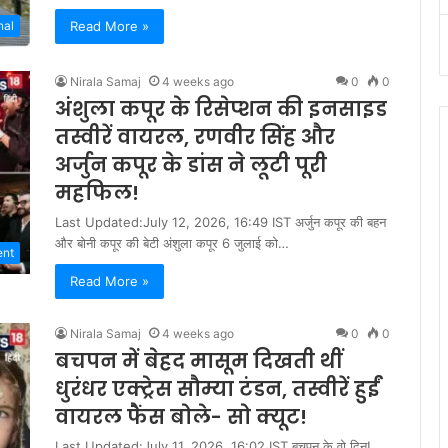
Read More »
nal
Nirala Samaj
4 weeks ago
0
0
अंशुला कपूर के रिसेप्शन की इनसाइड
तस्वीरें वायरल, रणवीर सिंह और
अर्जुन कपूर के डांस ने लूटी पूरी
महफिल!
Last Updated:July 12, 2026, 16:49 IST अर्जुन कपूर की बहन
और बोनी कपूर की बेटी अंशुला कपूर 6 जुलाई को…
ent
Read More »
Nirala Samaj
4 weeks ago
0
0
बचपन में बेहद मासूम दिखती थीं
धुरंधर एक्ट्रेस सौम्या टंडन, तस्वीरें हुईं
वायरल फैंस बोले- सो क्यूट!
Last Updated:July 11, 2026, 16:02 IST बचपन के वो दिन!