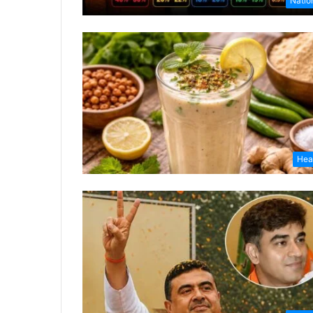
Natio
Hea