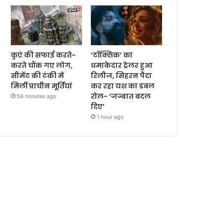
कुएं की सफाई करते-
‘टॉक्सिक’ का
करते चौंक गए लोग,
धमाकेदार ट्रेलर हुआ
सीमेंट की टंकी में
रिलीज, सिहरन पैदा
मिलीं प्राचीन मूर्तियां
कर रहा यश का डबल
रोल- ‘जज्बात बदल
56 minutes ago
दिए’
1 hour ago