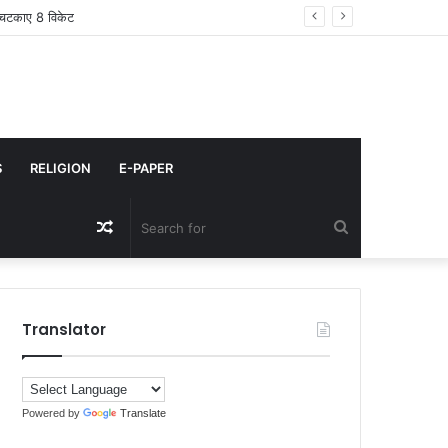
तार
S
RELIGION
E-PAPER
Random
Search
Article
for
Translator
Powered by
Translate