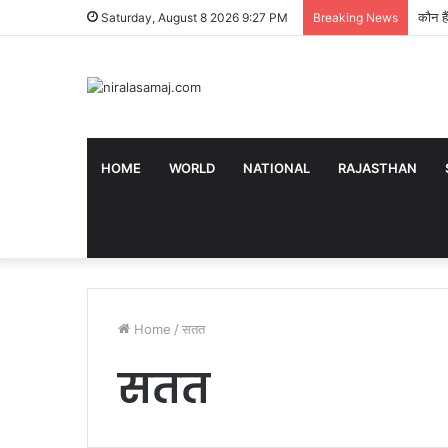
Alwar
Saturday, August 8 2026 9:27 PM
Breaking News
HOME
WORLD
NATIONAL
RAJASTHAN
Home
/
सतत
सतत