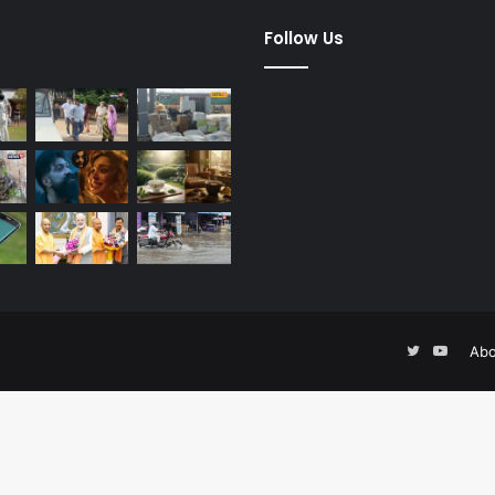
dified Posts
Follow Us
Twitter
YouTu
Abo