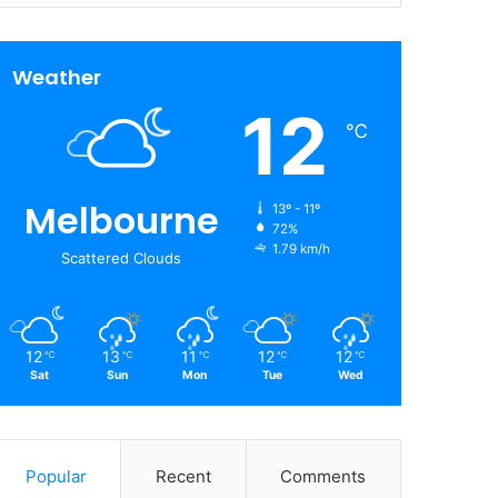
Weather
12
℃
Melbourne
13º - 11º
72%
1.79 km/h
Scattered Clouds
12
13
11
12
12
℃
℃
℃
℃
℃
Sat
Sun
Mon
Tue
Wed
Popular
Recent
Comments