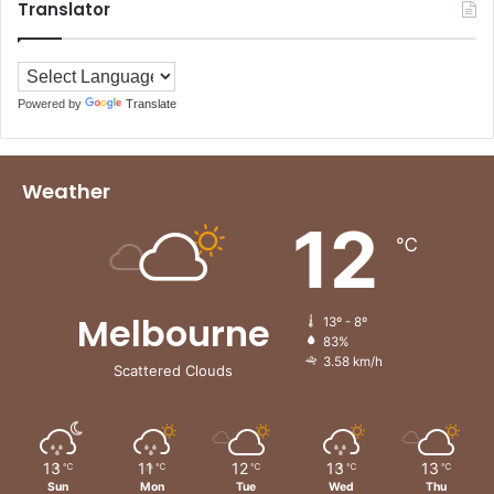
Translator
Powered by
Translate
Weather
12
℃
Melbourne
13º - 8º
83%
3.58 km/h
Scattered Clouds
13
11
12
13
13
℃
℃
℃
℃
℃
Sun
Mon
Tue
Wed
Thu