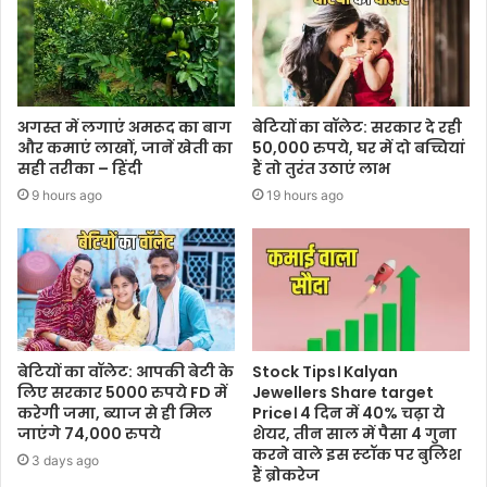
अगस्त में लगाएं अमरूद का बाग
बेटियों का वॉलेट: सरकार दे रही
और कमाएं लाखों, जानें खेती का
50,000 रुपये, घर में दो बच्चियां
सही तरीका – हिंदी
हैं तो तुरंत उठाएं लाभ
9 hours ago
19 hours ago
बेटियों का वॉलेट: आपकी बेटी के
Stock Tips। Kalyan
लिए सरकार 5000 रुपये FD में
Jewellers Share target
करेगी जमा, ब्याज से ही मिल
Price। 4 दिन में 40% चढ़ा ये
जाएंगे 74,000 रुपये
शेयर, तीन साल में पैसा 4 गुना
करने वाले इस स्‍टॉक पर बुलिश
3 days ago
हैं ब्रोकरेज