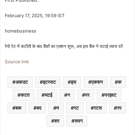
First Published :
February 17, 2025, 19:59 IST
homebusiness
रेपो रेट में कटौती के बाद बैंकों का एक्शन शुरू, अब इस बैंक ने घटाई ब्याज दरें
Source link
अकउट
इटरसट
इस
एकशन
क
कटत
घटई
न
पर
परइवट
बक
बद
म
रट
रटस
रप
शर
सवग