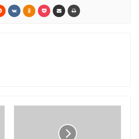
erest
Reddit
VKontakte
Odnoklassniki
Pocket
Share via Email
Print