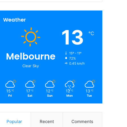
Weather
13
℃
Melbourne
15º - 11º
72%
0.45 km/h
Clear Sky
15
17
12
12
13
℃
℃
℃
℃
℃
Fri
Sat
Sun
Mon
Tue
Popular
Recent
Comments