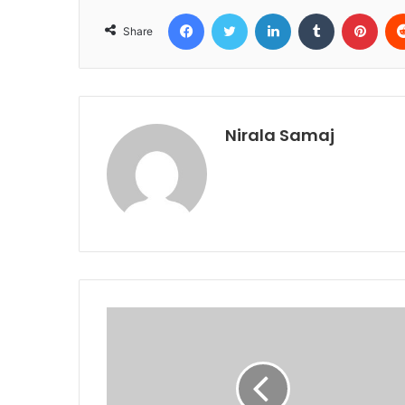
Facebook
Twitter
LinkedIn
Tumblr
Pint
Share
Nirala Samaj