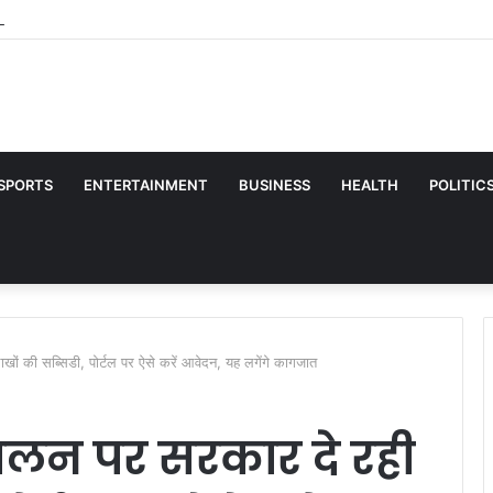
लंका XI प्रैक्टिस मैच क्या टीवी पर आएगा लाइव? कितने बजे शुरू होगा मुकाबला, कहां देखें लाइव स्ट
SPORTS
ENTERTAINMENT
BUSINESS
HEALTH
POLITIC
खों की सब्सिडी, पोर्टल पर ऐसे करें आवेदन, यह लगेंगे कागजात
ालन पर सरकार दे रही