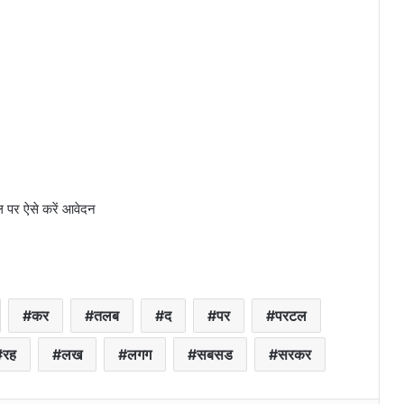
ल पर ऐसे करें आवेदन
कर
तलब
द
पर
परटल
रह
लख
लगग
सबसड
सरकर