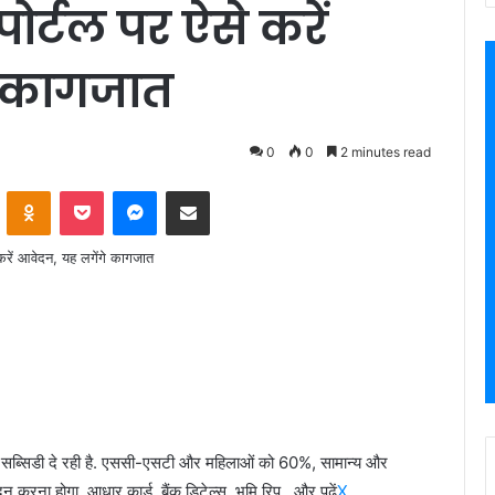
पोर्टल पर ऐसे करें
े कागजात
0
0
2 minutes read
VKontakte
Odnoklassniki
Pocket
Messenger
Share via Email
्सिडी दे रही है. एससी-एसटी और महिलाओं को 60%, सामान्य और
करना होगा. आधार कार्ड, बैंक डिटेल्स, भूमि रिप…और पढ़ें
X