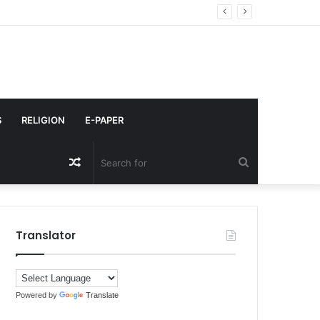
्रीमिंग
S
RELIGION
E-PAPER
Random
Search
Article
for
Translator
Powered by
Translate