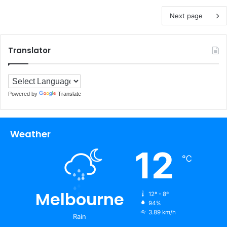
Next page
Translator
Powered by
Translate
Weather
12
℃
Melbourne
12º - 8º
94%
3.89 km/h
Rain