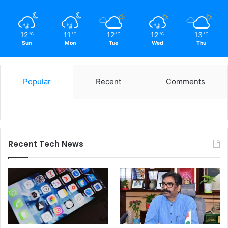
12
11
12
12
13
℃
℃
℃
℃
℃
Sun
Mon
Tue
Wed
Thu
Popular
Recent
Comments
Recent Tech News