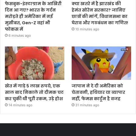
फेसबुक-इंस्‍टाग्राम के आख‍िरी
क्या खतरे में है झारखंड की
द‍िन आ गए? भारत के गर्दन
हेमंत सोरेन सरकार? जानिए
मरोड़ते ही अमेर‍िका में नई
छात्रों की मांगें, विधानसभा का
मुसीबत, Gen-Z वहां भी
घेराव और गठबंधन का गणित!
फोकस में
10 minutes ago
6 minutes ago
खेत में गाड़े 5 लाख रुपये, एक
जापान ने दे दी अमेरिका को
साल बाद निकाले तो दीमक चट
चेतावनी, हथियार या व्यापार
कर चुकी थी पूरी रकम, उड़े होश
नहीं, फेमस कार्टून है वजह
14 minutes ago
31 minutes ago