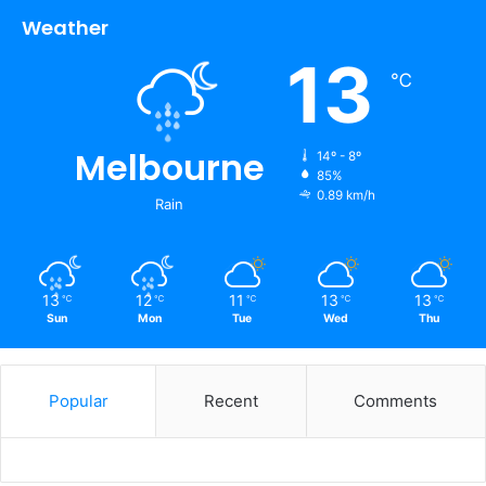
Weather
13
℃
Melbourne
14º - 8º
85%
0.89 km/h
Rain
13
12
11
13
13
℃
℃
℃
℃
℃
Sun
Mon
Tue
Wed
Thu
Popular
Recent
Comments