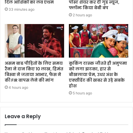
दिल आशिकों का लव एंथम
पोस्ट शेयर कर दी गुड न्यूज,
फ्लॉन्ट किया बेबी बंप
33 minutes ago
2 hours ago
असम बाढ पीड़ितों के लिए समय
कुकिंग टास्क जीतते ही अनुपमा
रैना ने दान किए 10 लाख, हिमंत
को लगा झटका, हार से
बिस्वा ने जताया आभार, फैंस ने
बौखलाया प्रेम, उधर अंश के
की FIR वापस लेने की मांग
एक्सीडेंट की खबर से उड़े सबके
होश
4 hours ago
5 hours ago
Leave a Reply