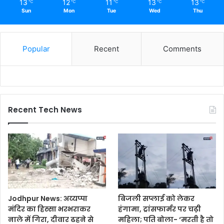
13
12
11
13
13
℃
℃
℃
℃
℃
Sun
Mon
Tue
Wed
Thu
Popular
Recent
Comments
Recent Tech News
Jodhpur News: अय्यप्पा
बिजली सप्लाई को लेकर
मंदिर का हिस्सा भरभराकर
हंगामा, ट्रांसफार्मर पर चढ़ी
नाले में गिरा, दीवार ढहने से
महिला; पति बोला- ‘मरती है तो