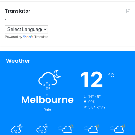
Translator
Powered by
Translate
Weather
12
℃
Melbourne
14º - 8º
90%
5.84 km/h
Rain