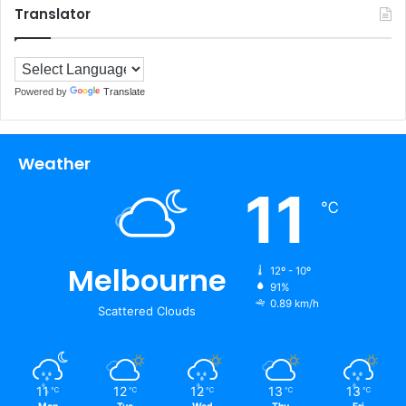
Translator
Powered by
Translate
Weather
11
℃
Melbourne
12º - 10º
91%
0.89 km/h
Scattered Clouds
11
12
12
13
13
℃
℃
℃
℃
℃