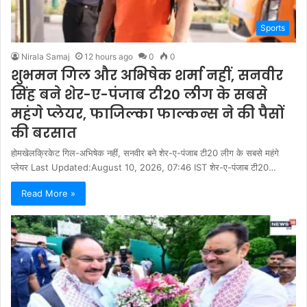
Sports
Nirala Samaj
12 hours ago
0
0
शुभमन गिल और अभिषेक शर्मा नहीं, सनवीर
सिंह बने शेर-ए-पंजाब टी20 लीग के सबसे
महंगे प्लेयर, फाजिल्का फाल्कन्स ने की पैसों
की बरसात
होमखेलक्रिकेट गिल-अभिषेक नहीं, सनवीर बने शेर-ए-पंजाब टी20 लीग के सबसे महंगे
प्लेयर Last Updated:August 10, 2026, 07:46 IST शेर-ए-पंजाब टी20…
Read More »