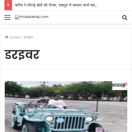
बारिश ने लौटाई खेतों की रौनक, शाहपुरा में जमकर बरसे बादल, गर्मी-उमस से राहत और फसलों को मिला नया जीवन
Menu
S
fo
Home
/
डरइवर
डरइवर