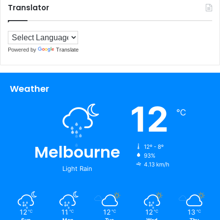
Translator
Powered by
Translate
Weather
12
℃
Melbourne
12º - 8º
93%
4.13 km/h
Light Rain
12
11
12
12
13
℃
℃
℃
℃
℃